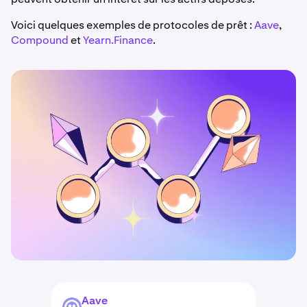
Voici quelques exemples de protocoles de prêt :
Aave
,
Compound
et
Yearn.Finance
.
Aave
AAVE