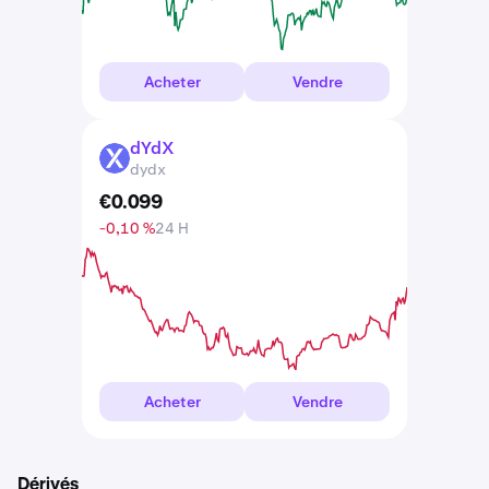
Acheter
Vendre
dYdX
DYDX
dydx
€
0
.
099
-0,10 %
24 H
Acheter
Vendre
Dérivés