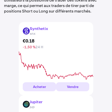
utilisateurs la possibilité de trader des tokens avec
marge, ce qui permet aux traders de tirer parti de
positions Short ou Long sur différents marchés.
Synthetix
SNX
snx
€
0
.
18
-1,50 %
24 H
Acheter
Vendre
Jupiter
JUP
jup