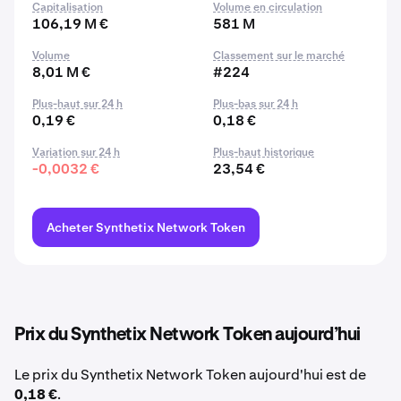
Capitalisation
Volume en circulation
106,19 M €
581 M
Volume
Classement sur le marché
8,01 M €
#224
Plus-haut sur 24 h
Plus-bas sur 24 h
0,19 €
0,18 €
Variation sur 24 h
Plus-haut historique
-0,0032 €
23,54 €
Acheter Synthetix Network Token
Prix du Synthetix Network Token aujourd’hui
Le prix du Synthetix Network Token aujourd'hui est de
0,18 €
.