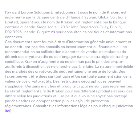
Payward Europe Solutions Limited, opérant sous le nom de Kraken, est
réglementé par la Banque centrale d’Irlande. Payward Global Solutions
Limited, opérant sous le nom de Kraken, est réglementé par la Banque
centrale d’Irlande. Siège social : 70 Sir John Rogerson’s Quay, Dublin,
D02 R296, Irlande. Cliquez
ici
pour consulter les politiques et informations
connexes.
Ces documents sont fournis à titre d’information générale uniquement et
ne constituent pas des conseils en investissement ou financiers ni une
recommandation ou sollicitation d’acheter, de vendre, de staker ou de
détenir des crypto-actifs ou de s’engager dans une stratégie de trading
spécifique. Kraken n’augmente ou ne diminue pas le prix des crypto-
actifs mis à disposition, et ne cherche pas à le faire. La nature imprévisible
des marchés des crypto-actifs peut entraîner une perte de fonds. Des
taxes peuvent être dues sur tout gain et/ou sur toute augmentation de la
valeur de vos crypto-actifs. Des restrictions géographiques peuvent
s’appliquer. Certains marchés et produits crypto ne sont pas réglementés.
Le statut réglementaire de Kraken pour ses différents produits et services
diffère selon les juridictions et il se peut que vous ne soyez pas protégé
par des cadres de compensation publics et/ou de protection
réglementaires. Consultez les informations légales pour chaque juridiction
(
ici
).