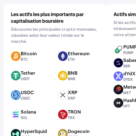
Les actifs les plus importants par
Actifs sim
capitalisation boursière
Si les acti
intéressent
Découvrez les principales crypto-monnaies,
votre atten
classées selon leur valeur totale sur le
marché.
PUM
PUMP
Bitcoin
Ethereum
PUMP
BTC
ETH
BTC
ETH
Sabe
SBR
SBR
Tether
BNB
dYdX
USDT
BNB
DYDX
USDT
BNB
DYDX
Mete
MET
USDC
XRP
MET
USDC
XRP
USDC
XRP
Hash
HFT
HFT
Solana
TRON
SOL
TRX
SOL
TRX
Hyperliquid
Dogecoin
HYPE
DOGE