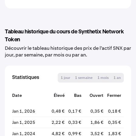
Tableau historique du cours de Synthetix Network
Token
Découvrir le tableau historique des prix de l’actif SNX par
jour, par semaine, par mois ou par an.
Statistiques
1 jour
1 semaine
1 mois
1 an
Date
Élevé
Bas
Ouvert
Fermer
Var
Jan 1, 2026
0,48 €
0,17 €
0,35 €
0,18 €
-47
Jan 1, 2025
2,22 €
0,33 €
1,86 €
0,35 €
-81
Jan 1, 2024
4,82 €
0,99 €
3,52 €
1,83 €
-48