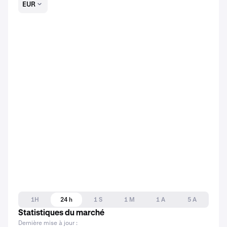
EUR
1H
24 h
1 S
1 M
1 A
5 A
Statistiques du marché
Dernière mise à jour :