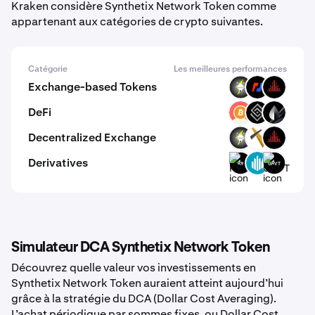
Kraken considère Synthetix Network Token comme
appartenant aux catégories de crypto suivantes.
Catégorie
Les meilleures performances
Exchange-based Tokens
VOLT
BMEX
PHAR
DeFi
PBTC
DECT
LIQR
Decentralized Exchange
VOLT
XLAB
PHAR
Derivatives
K9
GWEI
GRVT
Simulateur DCA Synthetix Network Token
Découvrez quelle valeur vos investissements en
Synthetix Network Token auraient atteint aujourd’hui
grâce à la stratégie du DCA (Dollar Cost Averaging).
L’achat périodique par sommes fixes, ou Dollar Cost