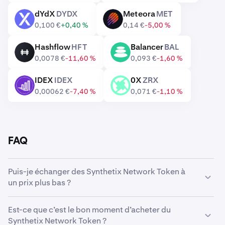
dYdX
DYDX
Meteora
MET
DYDX
MET
0,100 €
+0,40 %
0,14 €
-5,00 %
Hashflow
HFT
Balancer
BAL
HFT
BAL
0,0078 €
-11,60 %
0,093 €
-1,60 %
IDEX
IDEX
0X
ZRX
IDEX
ZRX
0,00062 €
-7,40 %
0,071 €
-1,10 %
FAQ
Puis-je échanger des Synthetix Network Token à
un prix plus bas ?
Oui, vous pouvez utiliser des Ordres personnalisés sur
Est-ce que c’est le bon moment d’acheter du
Kraken pour acheter automatiquement des Synthetix
Synthetix Network Token ?
Network Token s’ils atteignent un prix inférieur.