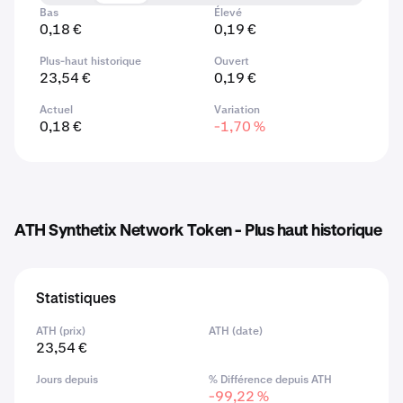
Bas
Élevé
0,18 €
0,19 €
Plus-haut historique
Ouvert
23,54 €
0,19 €
Actuel
Variation
0,18 €
-1,70 %
ATH Synthetix Network Token - Plus haut historique
Statistiques
ATH (prix)
ATH (date)
23,54 €
Jours depuis
% Différence depuis ATH
-99,22 %