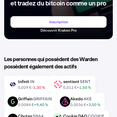
et tradez du bitcoin comme un pro
Inscription
Découvrir Kraken Pro
Les personnes qui possèdent des Warden
possèdent également des actifs
Infinit
IN
sentient
SENT
IN
SENT
0,029 €
-1,30 %
0,012 €
+1,50 %
Griffain
GRIFFAIN
Akedo
AKE
GRIFFAIN
AKE
0,0084 €
+9,40 %
0,0036 €
+3,50 %
Chutes
SN64
Cookie DAO
COOKIE