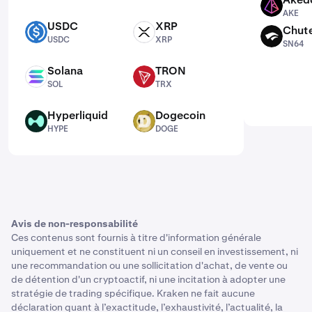
AKE
AKE
USDC
XRP
Chut
USDC
XRP
SN64
USDC
XRP
SN64
Solana
TRON
SOL
TRX
SOL
TRX
Hyperliquid
Dogecoin
HYPE
DOGE
HYPE
DOGE
Avis de non-responsabilité
Ces contenus sont fournis à titre d'information générale
uniquement et ne constituent ni un conseil en investissement, ni
une recommandation ou une sollicitation d'achat, de vente ou
de détention d'un cryptoactif, ni une incitation à adopter une
stratégie de trading spécifique. Kraken ne fait aucune
déclaration quant à l’exactitude, l’exhaustivité, l’actualité, la