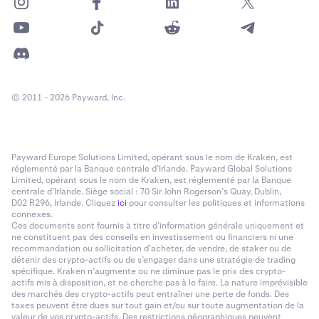
© 2011 - 2026 Payward, Inc.
Payward Europe Solutions Limited, opérant sous le nom de Kraken, est
réglementé par la Banque centrale d’Irlande. Payward Global Solutions
Limited, opérant sous le nom de Kraken, est réglementé par la Banque
centrale d’Irlande. Siège social : 70 Sir John Rogerson’s Quay, Dublin,
D02 R296, Irlande. Cliquez
ici
pour consulter les politiques et informations
connexes.
Ces documents sont fournis à titre d’information générale uniquement et
ne constituent pas des conseils en investissement ou financiers ni une
recommandation ou sollicitation d’acheter, de vendre, de staker ou de
détenir des crypto-actifs ou de s’engager dans une stratégie de trading
spécifique. Kraken n’augmente ou ne diminue pas le prix des crypto-
actifs mis à disposition, et ne cherche pas à le faire. La nature imprévisible
des marchés des crypto-actifs peut entraîner une perte de fonds. Des
taxes peuvent être dues sur tout gain et/ou sur toute augmentation de la
valeur de vos crypto-actifs. Des restrictions géographiques peuvent