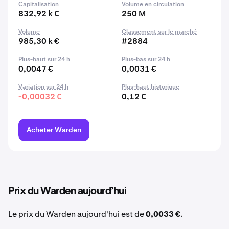
Capitalisation
Volume en circulation
832,92 k €
250 M
Volume
Classement sur le marché
985,30 k €
#2884
Plus-haut sur 24 h
Plus-bas sur 24 h
0,0047 €
0,0031 €
Variation sur 24 h
Plus-haut historique
-0,00032 €
0,12 €
Acheter Warden
Prix du Warden aujourd’hui
Le prix du Warden aujourd'hui est de
0,0033 €
.