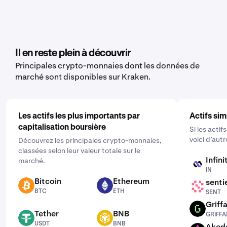
Oui, Kraken offre une fonctionnalité d’achat récurrent
mêmes étapes que sur la plateforme web
transaction, l’historique du registre, ou le solde, en
pour une vaste gamme de crypto-monnaies, notamment
fonction des données que vous souhaitez exporter.
le Warden. Pour la paramétrer, ouvrez l’application
mobile, cliquez sur "Acheter" et choisissez l’actif que
vous aimeriez acheter. Puis entrez le montant que vous
Il en reste plein à découvrir
souhaitez acheter et sélectionnez la fréquence en
Principales crypto-monnaies dont les données de
cliquant sur "Ponctuel" et en choisissant un calendrier
marché sont disponibles sur Kraken.
qui vous convient : quotidien, hebdomadaire ou mensuel.
Les actifs les plus importants par
Actifs sim
capitalisation boursière
Si les acti
voici d’aut
Découvrez les principales crypto-monnaies,
classées selon leur valeur totale sur le
Infini
marché.
IN
IN
Bitcoin
Ethereum
senti
BTC
ETH
SENT
BTC
ETH
SENT
Griffa
GRIFFAIN
Tether
BNB
GRIFFA
USDT
BNB
USDT
BNB
Aked