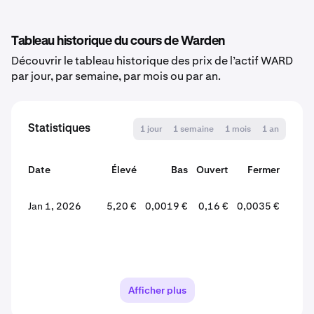
Tableau historique du cours de Warden
Découvrir le tableau historique des prix de l’actif WARD
par jour, par semaine, par mois ou par an.
Statistiques
1 jour
1 semaine
1 mois
1 an
Date
Élevé
Bas
Ouvert
Fermer
Varia
Jan 1, 2026
5,20 €
0,0019 €
0,16 €
0,0035 €
-97,
Afficher plus