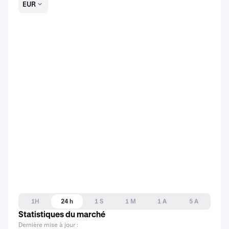
EUR
1H
24 h
1 S
1 M
1 A
5 A
Statistiques du marché
Dernière mise à jour :