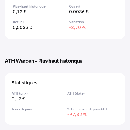
Plus-haut historique
Ouvert
0,12 €
0,0036 €
Actuel
Variation
0,0033 €
-8,70 %
ATH Warden - Plus haut historique
Statistiques
ATH (prix)
ATH (date)
0,12 €
Jours depuis
% Différence depuis ATH
-97,32 %