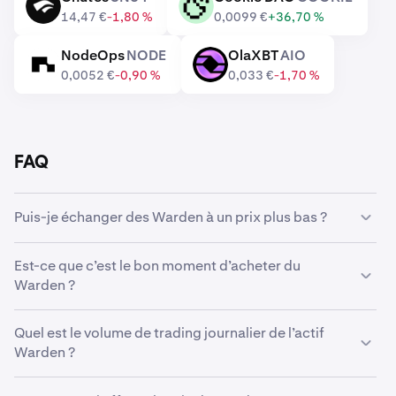
SN64
COOKIE
14,47 €
-1,80 %
0,0099 €
+36,70 %
NodeOps
NODE
OlaXBT
AIO
NODE
AIO
0,0052 €
-0,90 %
0,033 €
-1,70 %
FAQ
Puis-je échanger des Warden à un prix plus bas ?
Oui, vous pouvez utiliser des Ordres personnalisés sur
Est-ce que c’est le bon moment d’acheter du
Kraken pour acheter automatiquement des Warden s’ils
Warden ?
atteignent un prix inférieur.
Anticiper le marché peut s’avérer extrêmement difficile,
Quel est le volume de trading journalier de l’actif
c’est pourquoi de nombreux traders préfèrent opter
Warden ?
pour
l’investissement programmé
en Warden. En ayant
recours à une stratégie d’achats récurrents ou Dollar
296 151 788 WARD d’une valeur de 985 297 € ont été