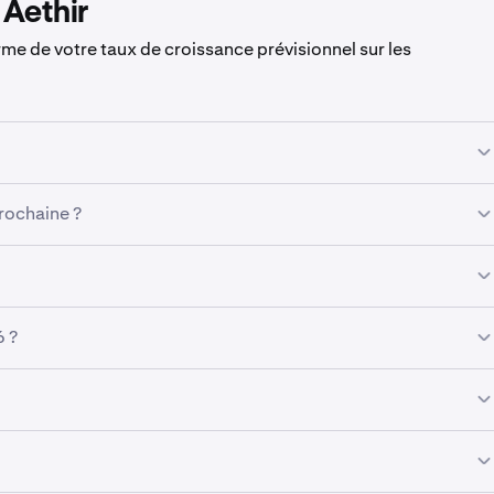
 Aethir
me de votre taux de croissance prévisionnel sur les
s prévu de
Aethir
pour demain est estimé à
0,0035 €
.
prochaine ?
e cours estimé du
Aethir
devrait atteindre
0,0035 €
.
devrait atteindre
0,0035 €
à la fin du mois.
6 ?
, le cours prévisionnel de
Aethir pour la fin de l’année 2026
est
 du cours de
Aethir en 2027
sera de
0,0036 €
.