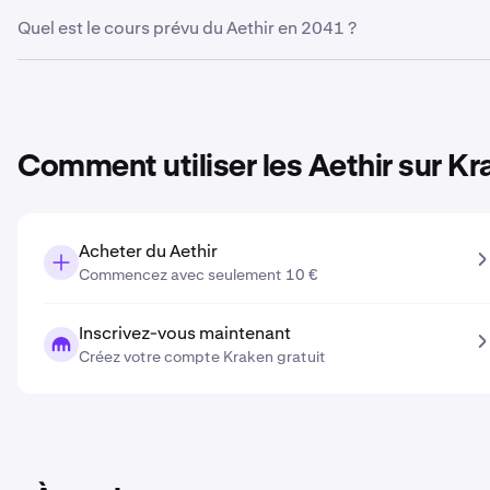
Sur la base de votre projection de croissance saisie dans l’o
Quel est le cours prévu du Aethir en 2041 ?
2031
est de
0,0044 €
.
Sur la base de votre projection de croissance saisie dans l’o
2041
est de
0,0072 €
.
Comment utiliser les Aethir sur K
Acheter du Aethir
Commencez avec seulement 10 €
Inscrivez-vous maintenant
Créez votre compte Kraken gratuit