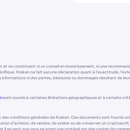
t et ne constituent ni un conseil en investissement, ni une recommanda
cifique. Kraken ne fait aucune déclaration quant à l’exactitude, l’exhau
 informations ni des pertes, blessures ou dommages résultant de leur a
in
sont soumis à certaines limitations géographiques et à certains critèr
 des conditions générales de Kraken. Ces documents sont fournis uni
ation d’acheter, de vendre, de staker ou de conserver un cryptoactif,
t il se peut que vous ne soyez pas protégé par des cadres de compens