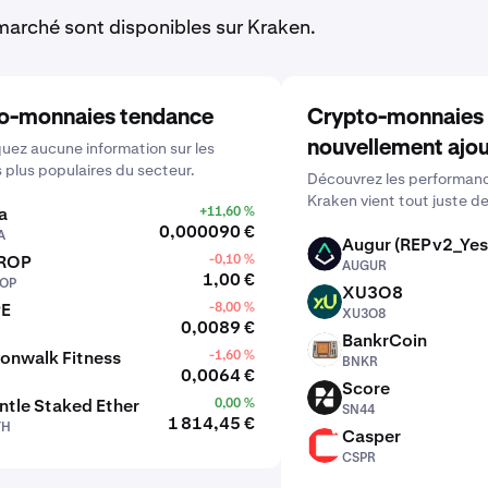
arché sont disponibles sur Kraken.
o-monnaies tendance
Crypto-monnaies
nouvellement ajo
ez aucune information sur les
s plus populaires du secteur.
Découvrez les performanc
Kraken vient tout juste de
a
+11,60 %
0,000090 €
A
Augur (REPv2_Yes
AUGUR
ROP
-0,10 %
AUGUR
1,00 €
OP
XU3O8
XU3O8
PE
-8,00 %
XU3O8
0,0089 €
BankrCoin
BNKR
onwalk Fitness
-1,60 %
BNKR
0,0064 €
Score
SN44
tle Staked Ether
0,00 %
SN44
1 814,45 €
TH
Casper
CSPR
CSPR