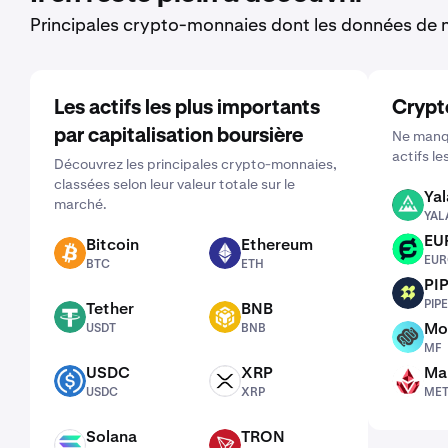
Principales crypto-monnaies dont les données de m
Les actifs les plus importants
Crypt
par capitalisation boursière
Ne manqu
actifs le
Découvrez les principales crypto-monnaies,
classées selon leur valeur totale sur le
Yal
marché.
YALA
YAL
EU
Bitcoin
Ethereum
EUROP
BTC
ETH
EUR
BTC
ETH
PI
PIPE
PIPE
Tether
BNB
USDT
BNB
Mo
USDT
BNB
MF
MF
USDC
XRP
Man
USDC
XRP
METH
USDC
XRP
ME
Solana
TRON
SOL
TRX