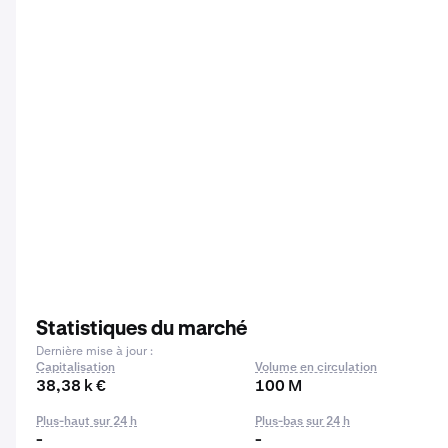
Statistiques du marché
Dernière mise à jour :
Capitalisation
Volume en circulation
38,38 k €
100 M
Plus-haut sur 24 h
Plus-bas sur 24 h
-
-