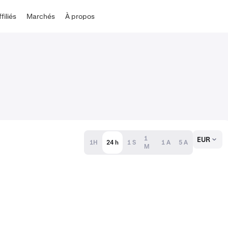
ffiliés
Marchés
À propos
1
EUR
1H
24 h
1 S
1 A
5 A
M