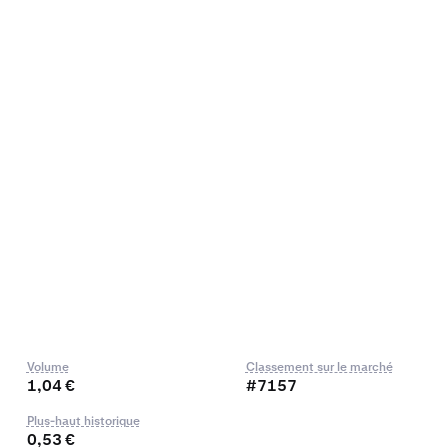
Volume
Classement sur le marché
1,04 €
#7157
Plus-haut historique
0,53 €