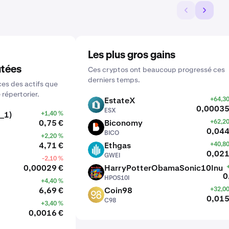
Les plus gros gains
utées
Ces cryptos ont beaucoup progressé ces
derniers temps.
es des actifs que
 répertorier.
EstateX
+64,3
ESX
0,00035
ESX
_1)
+1,40 %
0,75 €
Biconomy
+62,2
BICO
0,044
BICO
+2,20 %
4,71 €
Ethgas
+40,8
GWEI
0,021
GWEI
-2,10 %
0,00029 €
HarryPotterObamaSonic10Inu
HPOS10I
0
HPOS10I
+4,40 %
6,69 €
Coin98
+32,0
C98
0,015
C98
+3,40 %
0,0016 €