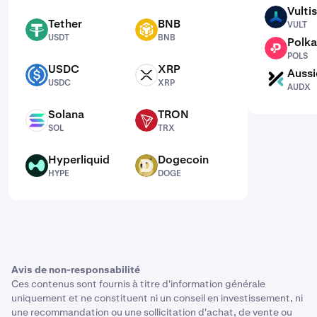
Vultis
VULT
Tether
BNB
VULT
USDT
BNB
USDT
BNB
Polka
POLS
POLS
USDC
XRP
Aussi
USDC
XRP
AUDX
USDC
XRP
AUDX
Solana
TRON
SOL
TRX
SOL
TRX
Hyperliquid
Dogecoin
HYPE
DOGE
HYPE
DOGE
Avis de non-responsabilité
Ces contenus sont fournis à titre d'information générale
uniquement et ne constituent ni un conseil en investissement, ni
une recommandation ou une sollicitation d'achat, de vente ou