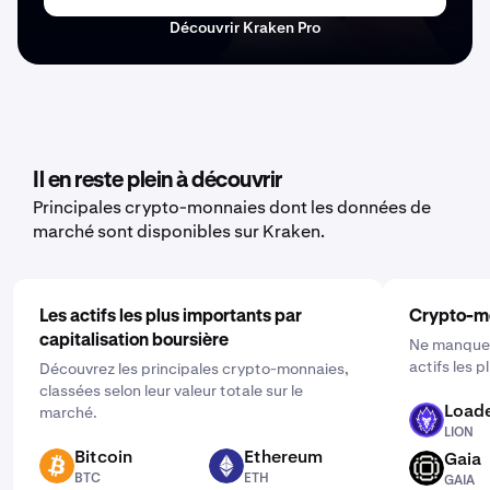
Découvrir Kraken Pro
Il en reste plein à découvrir
Principales crypto-monnaies dont les données de
marché sont disponibles sur Kraken.
Les actifs les plus importants par
Crypto-m
capitalisation boursière
Ne manquez
actifs les 
Découvrez les principales crypto-monnaies,
classées selon leur valeur totale sur le
Loade
marché.
LION
LION
Bitcoin
Ethereum
Gaia
BTC
ETH
GAIA
BTC
ETH
GAIA