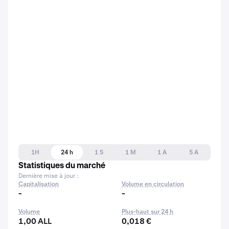
1H
24 h
1 S
1 M
1 A
5 A
Statistiques du marché
Dernière mise à jour :
Capitalisation
Volume en circulation
-
-
Volume
Plus-haut sur 24 h
1,00 ALL
0,018 €