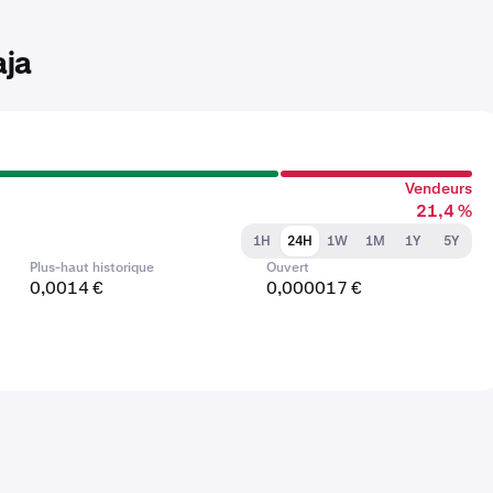
aja
Vendeurs
21,4 %
1H
24H
1W
1M
1Y
5Y
Plus-haut historique
Ouvert
0,0014 €
0,000017 €