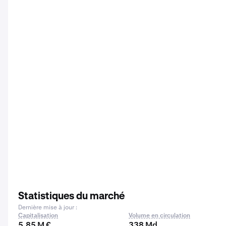
Statistiques du marché
Dernière mise à jour :
Capitalisation
Volume en circulation
5,85 M €
338 Md