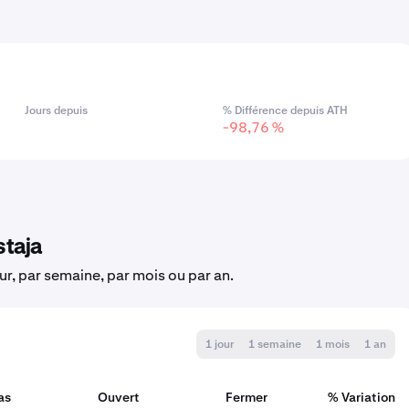
Jours depuis
% Différence depuis ATH
-98,76 %
staja
our, par semaine, par mois ou par an.
1 jour
1 semaine
1 mois
1 an
as
Ouvert
Fermer
% Variation