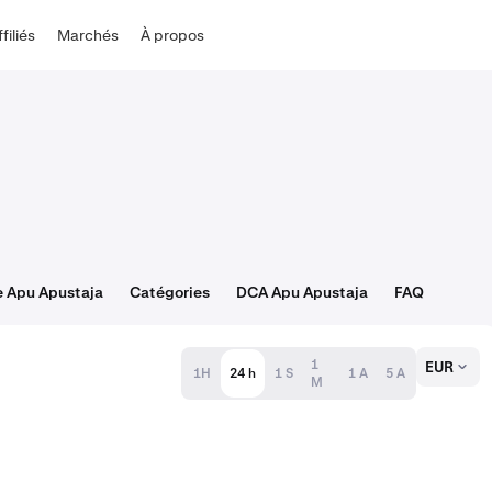
ffiliés
Marchés
À propos
e Apu Apustaja
Catégories
DCA Apu Apustaja
FAQ
1
EUR
1H
24 h
1 S
1 A
5 A
M