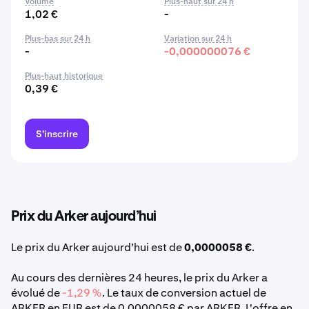
Volume
Plus-haut sur 24 h
1,02 €
-
Plus-bas sur 24 h
Variation sur 24 h
-
-0,000000076 €
Plus-haut historique
0,39 €
S'inscrire
Prix du Arker aujourd’hui
Le prix du Arker aujourd'hui est de
0,0000058 €
.
Au cours des dernières 24 heures, le prix du Arker a
évolué de
-1,29 %
. Le taux de conversion actuel de
ARKER en EUR est de 0,0000058 € par ARKER. L'offre en