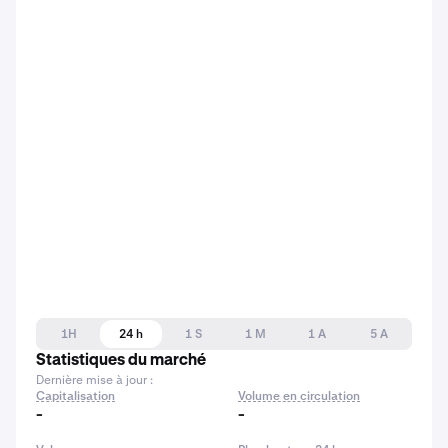
1H
24 h
1 S
1 M
1 A
5 A
Statistiques du marché
Dernière mise à jour :
Capitalisation
Volume en circulation
-
-