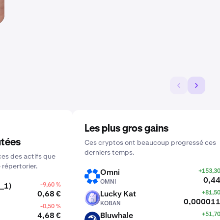
Les plus gros gains
utées
Ces cryptos ont beaucoup progressé ces
derniers temps.
es des actifs que
 répertorier.
Omni
+153,3
OMNI
0,44
OMNI
_1)
-9,60 %
0,68 €
Lucky Kat
+81,5
KOBAN
0,000011
KOBAN
-0,50 %
4,68 €
Bluwhale
+51,7
BLUAI