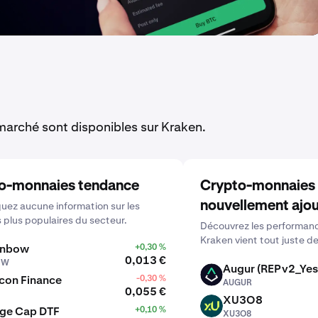
arché sont disponibles sur Kraken.
o-monnaies tendance
Crypto-monnaies
nouvellement ajo
ez aucune information sur les
s plus populaires du secteur.
Découvrez les performanc
Kraken vient tout juste de
inbow
+0,30 %
0,013 €
BW
Augur (REPv2_Yes
AUGUR
con Finance
-0,30 %
AUGUR
0,055 €
XU3O8
XU3O8
rge Cap DTF
+0,10 %
XU3O8