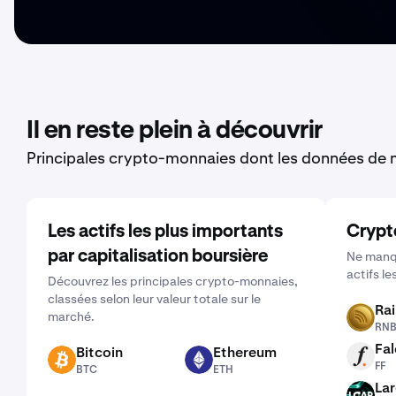
Il en reste plein à découvrir
Principales crypto-monnaies dont les données de m
Les actifs les plus importants
Crypt
par capitalisation boursière
Ne manqu
actifs le
Découvrez les principales crypto-monnaies,
classées selon leur valeur totale sur le
Ra
marché.
RNBW
RN
Fal
Bitcoin
Ethereum
FF
BTC
ETH
FF
BTC
ETH
La
LCAP