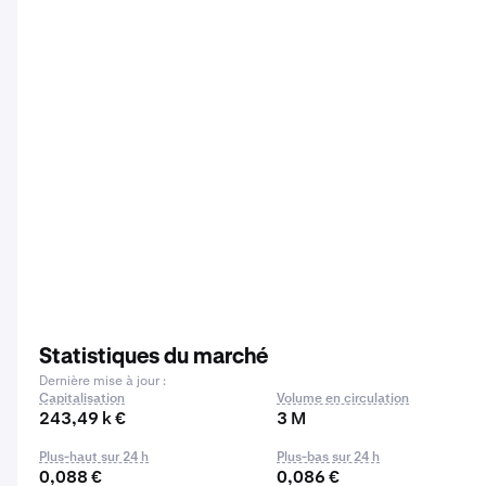
Statistiques du marché
Dernière mise à jour :
Capitalisation
Volume en circulation
243,49 k €
3 M
Plus-haut sur 24 h
Plus-bas sur 24 h
0,088 €
0,086 €