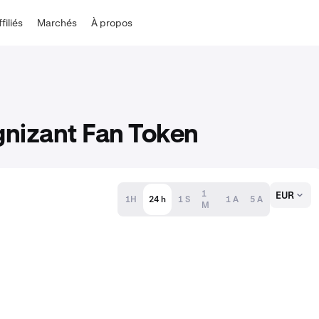
ffiliés
Marchés
À propos
gnizant Fan Token
1
EUR
1H
24 h
1 S
1 A
5 A
M