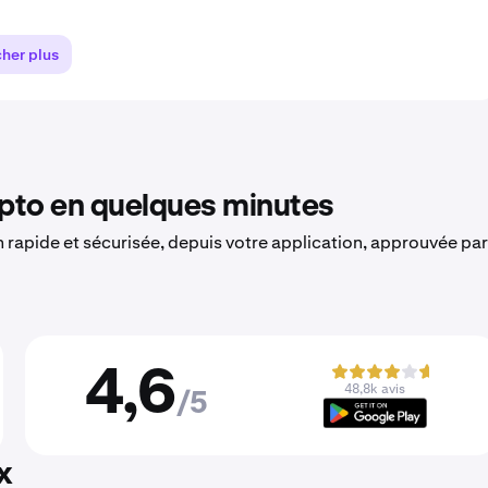
cher plus
to en quelques minutes
on rapide et sécurisée, depuis votre application, approuvée par
4,6
48,8k avis
/5
x