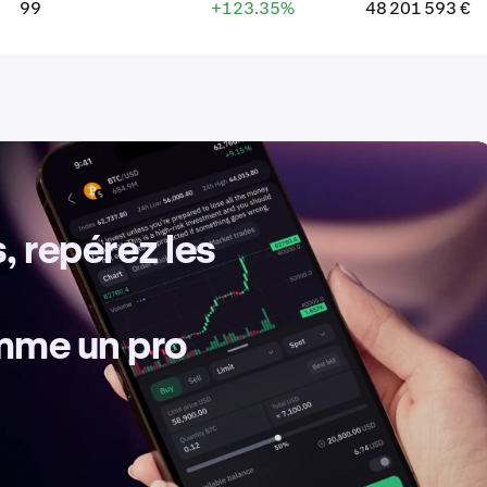
99
+123.35%
48 201 593 €
, repérez les
omme un pro