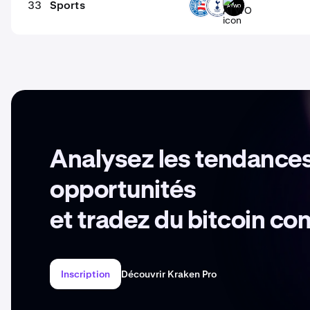
33
Sports
BAHIA
SPURS
ATWO
Analysez les tendances
opportunités
et tradez du bitcoin c
Inscription
Découvrir Kraken Pro