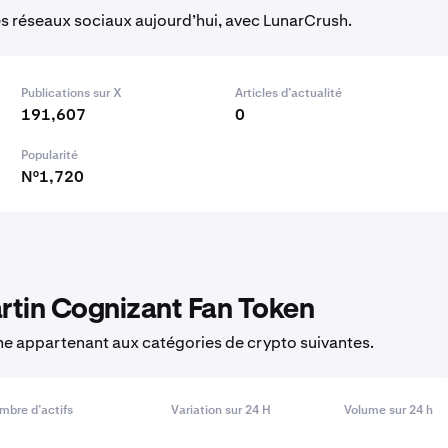
es réseaux sociaux aujourd’hui, avec LunarCrush.
Publications sur X
Articles d’actualité
191,607
0
Popularité
N°1,720
rtin Cognizant Fan Token
 appartenant aux catégories de crypto suivantes.
mbre d’actifs
Variation sur 24 H
Volume sur 24 h