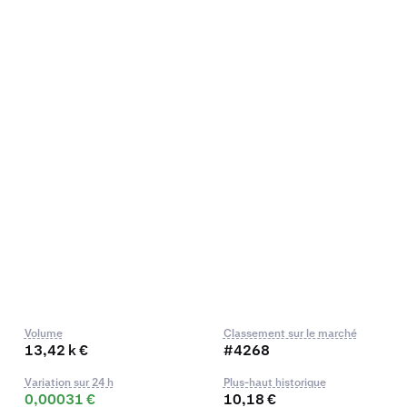
Volume
Classement sur le marché
13,42 k €
#4268
Variation sur 24 h
Plus-haut historique
0,00031 €
10,18 €