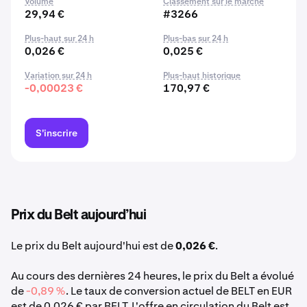
Volume
Classement sur le marché
29,94 €
#3266
Plus-haut sur 24 h
Plus-bas sur 24 h
0,026 €
0,025 €
Variation sur 24 h
Plus-haut historique
-0,00023 €
170,97 €
S'inscrire
Prix du Belt aujourd’hui
Le prix du Belt aujourd'hui est de
0,026 €
.
Au cours des dernières 24 heures, le prix du Belt a évolué
de
-0,89 %
. Le taux de conversion actuel de BELT en EUR
est de 0,026 € par BELT. L'offre en circulation du Belt est