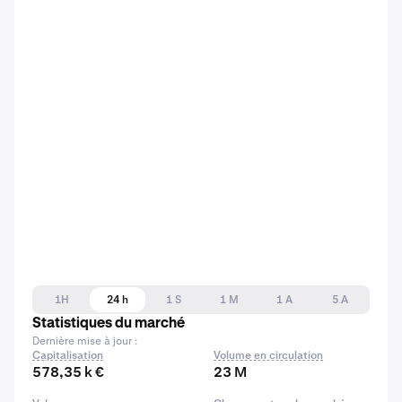
1H
24 h
1 S
1 M
1 A
5 A
Statistiques du marché
Dernière mise à jour :
Capitalisation
Volume en circulation
578,35 k €
23 M