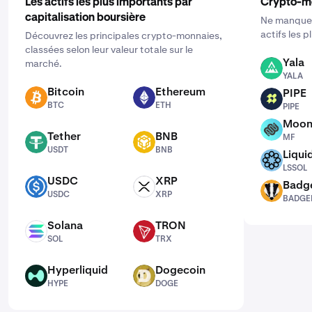
Les actifs les plus importants par
Crypto-m
capitalisation boursière
Ne manquez
actifs les 
Découvrez les principales crypto-monnaies,
classées selon leur valeur totale sur le
Yala
marché.
YALA
YALA
Bitcoin
Ethereum
PIPE
BTC
ETH
PIPE
BTC
ETH
PIPE
Moon
MF
Tether
BNB
MF
USDT
BNB
USDT
BNB
Liqui
LSSOL
LSSOL
USDC
XRP
Badg
USDC
XRP
BADGER
USDC
XRP
BADGE
Solana
TRON
SOL
TRX
SOL
TRX
Hyperliquid
Dogecoin
HYPE
DOGE
HYPE
DOGE