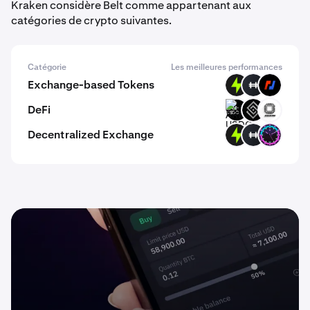
Kraken considère Belt comme appartenant aux
catégories de crypto suivantes.
Catégorie
Les meilleures performances
Exchange-based Tokens
PTF
HFT
BMEX
DeFi
ARM-
DECT
EVOP
USDC
Decentralized Exchange
PTF
HFT
TONI