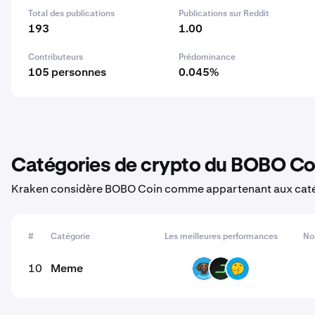
Total des publications
Publications sur Reddit
193
1.00
Contributeurs
Prédominance
105 personnes
0.045%
Catégories de crypto du BOBO Co
Kraken considère BOBO Coin comme appartenant aux catég
#
Catégorie
Les meilleures performances
No
10
Meme
POOCH
DARK
HMM