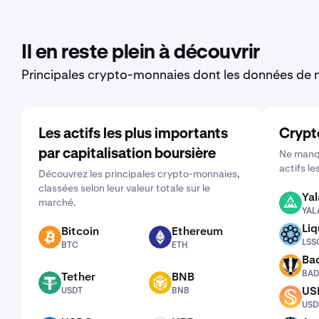
Il en reste plein à découvrir
Principales crypto-monnaies dont les données de m
Les actifs les plus importants
Crypt
par capitalisation boursière
Ne manqu
actifs le
Découvrez les principales crypto-monnaies,
classées selon leur valeur totale sur le
Yal
marché.
YALA
YAL
Liq
Bitcoin
Ethereum
LSSOL
BTC
ETH
LSS
BTC
ETH
Ba
BADGER
BAD
Tether
BNB
USDT
BNB
US
USDT
BNB
USDS
USD