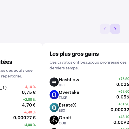
Les plus gros gains
utées
Ces cryptos ont beaucoup progressé ces
derniers temps.
es des actifs que
 répertorier.
Hashflow
+76,8
HFT
0,026
HFT
_1)
-4,10 %
0,75 €
Overtake
+67,6
TAKE
0,056
TAKE
+2,00 %
4,70 €
EstateX
+61,2
ESX
0,00032
ESX
-6,40 %
0,00027 €
Oobit
+48,1
OOB
0,0092
OOB
+4,00 %