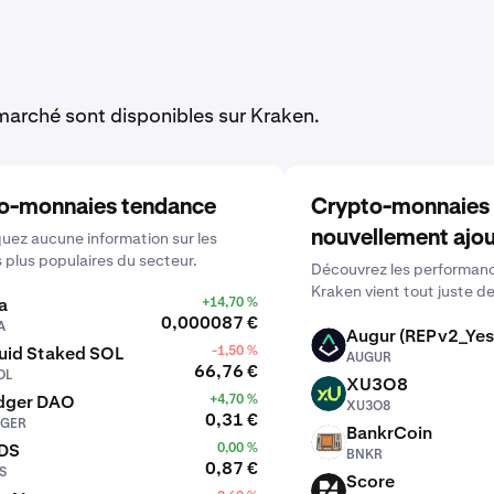
arché sont disponibles sur Kraken.
o-monnaies tendance
Crypto-monnaies
nouvellement ajo
ez aucune information sur les
s plus populaires du secteur.
Découvrez les performanc
Kraken vient tout juste de
a
+14,70 %
0,000087 €
A
Augur (REPv2_Yes
AUGUR
uid Staked SOL
-1,50 %
AUGUR
66,76 €
OL
XU3O8
XU3O8
dger DAO
+4,70 %
XU3O8
0,31 €
GER
BankrCoin
BNKR
DS
0,00 %
BNKR
0,87 €
S
Score
SN44