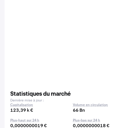
Statistiques du marché
Dernière mise à jour :
Capitalisation
Volume en circulation
123,39 k €
66 Bn
Plus-haut sur 24 h
Plus-bas sur 24 h
0,0000000019 €
0,0000000018 €