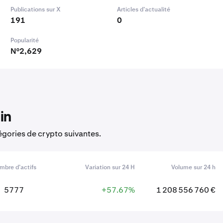
Publications sur X
Articles d’actualité
191
0
Popularité
N°2,629
in
ories de crypto suivantes.
mbre d’actifs
Variation sur 24 H
Volume sur 24 h
5777
+57.67%
1 208 556 760 €