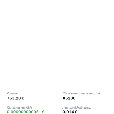
Volume
Classement sur le marché
753,28 €
#5200
Variation sur 24 h
Plus-haut historique
0,000000000051 €
0,014 €