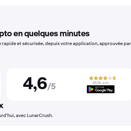
to en quelques minutes
on rapide et sécurisée, depuis votre application, approuvée par
4,6
48,8k avis
/5
x
urd’hui, avec LunarCrush.