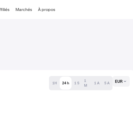
ffiliés
Marchés
À propos
1
EUR
1H
24 h
1 S
1 A
5 A
M