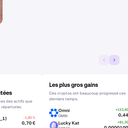
Les plus gros gains
utées
Ces cryptos ont beaucoup progressé ces
derniers temps.
es des actifs que
 répertorier.
Omni
+153,4
OMNI
0,44
OMNI
_1)
-1,80 %
0,70 €
Lucky Kat
+81,3
KOBAN
0,0000100