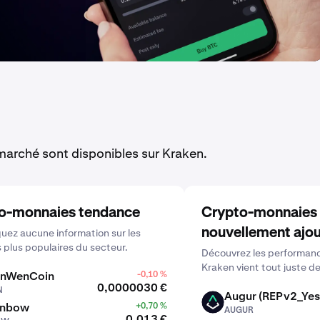
arché sont disponibles sur Kraken.
o-monnaies tendance
Crypto-monnaies
nouvellement ajo
ez aucune information sur les
s plus populaires du secteur.
Découvrez les performanc
Kraken vient tout juste de
nWenCoin
-0,10 %
0,0000030 €
N
Augur (REPv2_Yes
AUGUR
inbow
+0,70 %
AUGUR
0,013 €