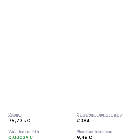
Volume
Classement sur le marché
75,73 k €
#384
Variation sur 24 h
Plus-haut historique
0,00029 €
9,46 €