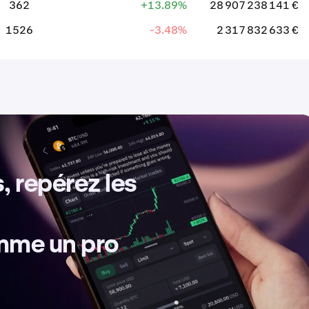
362
+13.89%
28 907 238 141 €
1526
-3.48%
2 317 832 633 €
, repérez les
omme un pro