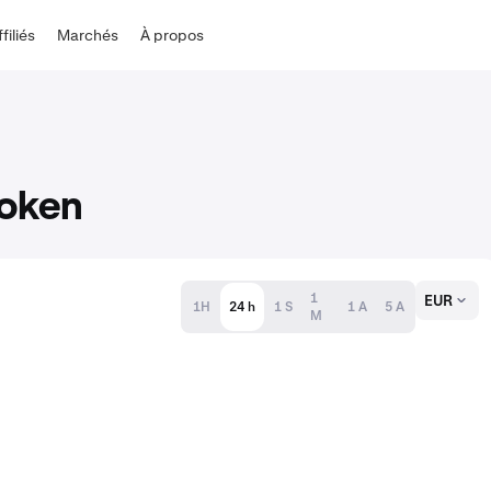
ffiliés
Marchés
À propos
Token
1
EUR
1H
24 h
1 S
1 A
5 A
M