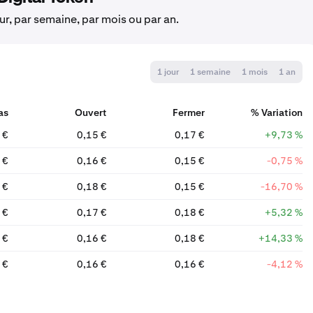
our, par semaine, par mois ou par an.
1 jour
1 semaine
1 mois
1 an
as
Ouvert
Fermer
% Variation
 €
0,15 €
0,17 €
+9,73 %
 €
0,16 €
0,15 €
-0,75 %
 €
0,18 €
0,15 €
-16,70 %
 €
0,17 €
0,18 €
+5,32 %
 €
0,16 €
0,18 €
+14,33 %
 €
0,16 €
0,16 €
-4,12 %