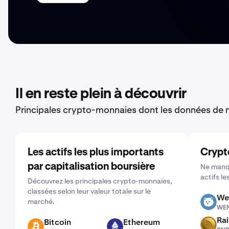
Il en reste plein à découvrir
Principales crypto-monnaies dont les données de m
Les actifs les plus importants
Crypt
par capitalisation boursière
Ne manqu
actifs le
Découvrez les principales crypto-monnaies,
classées selon leur valeur totale sur le
We
marché.
WEN
WE
Ra
Bitcoin
Ethereum
RNBW
BTC
ETH