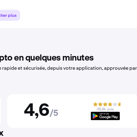
cher plus
to en quelques minutes
on rapide et sécurisée, depuis votre application, approuvée par
4,6
48,8k avis
/5
x