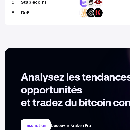
5
Stablecoins
EURR
CASH
USAD
8
DeFi
VELAR
DECT
KAR
Analysez les tendances
opportunités
et tradez du bitcoin c
Inscription
Découvrir Kraken Pro