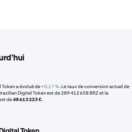
urd’hui
al Token a évolué de
+0,17 %
. Le taux de conversion actuel de
Brazilian Digital Token est de 289 412 658 BRZ et la
 est de
48 613 223 €
.
Digital Token