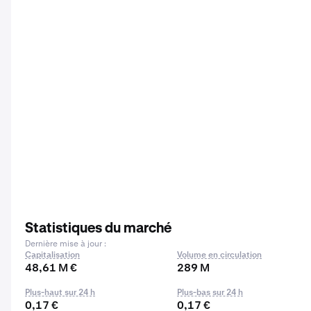
Statistiques du marché
Dernière mise à jour :
Capitalisation
Volume en circulation
48,61 M €
289 M
Plus-haut sur 24 h
Plus-bas sur 24 h
0,17 €
0,17 €