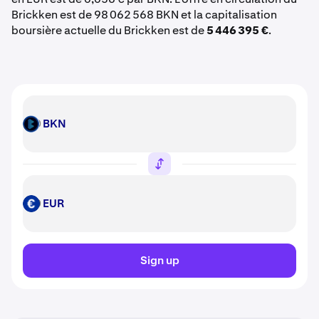
Brickken est de 98 062 568 BKN et la capitalisation
boursière actuelle du Brickken est de
5 446 395 €
.
BKN
BKN
EUR
EUR
Sign up