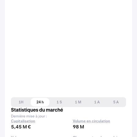
1H
24 h
1 S
1 M
1 A
5 A
Statistiques du marché
Dernière mise à jour :
Capitalisation
Volume en circulation
5,45 M €
98 M