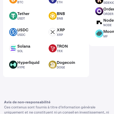
SIDEKICK
BTC
ETH
SIDEKI
Order
ORDER
Tether
BNB
ORDER
USDT
BNB
USDT
BNB
Node
NODE
NODE
USDC
XRP
Moon
USDC
XRP
MF
USDC
XRP
MF
Solana
TRON
SOL
TRX
SOL
TRX
Hyperliquid
Dogecoin
HYPE
DOGE
HYPE
DOGE
Avis de non-responsabilité
Ces contenus sont fournis à titre d'information générale
uniquement et ne constituent ni un conseil en investissement, ni