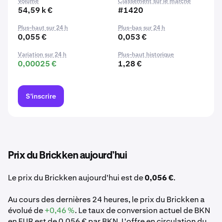
Volume
Classement sur le marché
54,59 k €
#1420
Plus-haut sur 24 h
Plus-bas sur 24 h
0,055 €
0,053 €
Variation sur 24 h
Plus-haut historique
0,00025 €
1,28 €
S'inscrire
Prix du Brickken aujourd’hui
Le prix du Brickken aujourd'hui est de
0,056 €
.
Au cours des dernières 24 heures, le prix du Brickken a
évolué de
+0,46 %
. Le taux de conversion actuel de BKN
en EUR est de 0,056 € par BKN. L'offre en circulation du