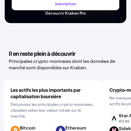
Inscription
Découvrir Kraken Pro
Il en reste plein à découvrir
Principales crypto-monnaies dont les données de
marché sont disponibles sur Kraken.
Les actifs les plus importants par
Crypto-m
capitalisation boursière
Ne manquez
actifs les 
Découvrez les principales crypto-monnaies,
classées selon leur valeur totale sur le
Star 
marché.
ATLAS
ATLAS
Bitcoin
Ethereum
Sidek
BTC
ETH