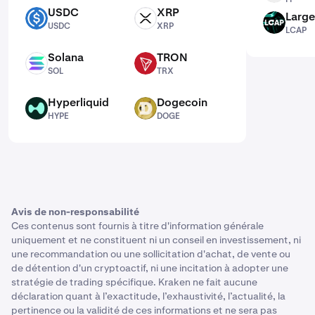
USDC
XRP
Large
USDC
XRP
LCAP
USDC
XRP
LCAP
Solana
TRON
SOL
TRX
SOL
TRX
Hyperliquid
Dogecoin
HYPE
DOGE
HYPE
DOGE
Avis de non-responsabilité
Ces contenus sont fournis à titre d'information générale
uniquement et ne constituent ni un conseil en investissement, ni
une recommandation ou une sollicitation d'achat, de vente ou
de détention d'un cryptoactif, ni une incitation à adopter une
stratégie de trading spécifique. Kraken ne fait aucune
déclaration quant à l’exactitude, l’exhaustivité, l’actualité, la
pertinence ou la validité de ces informations et ne sera pas