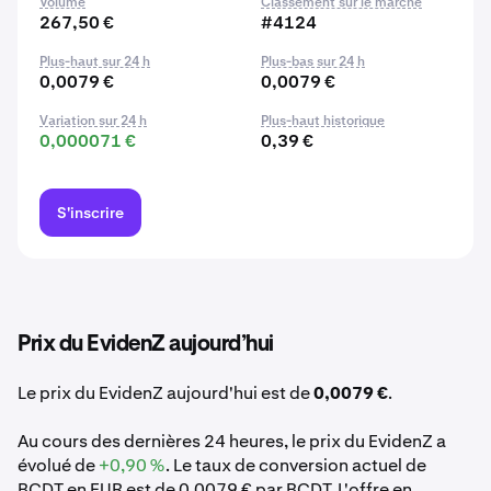
Volume
Classement sur le marché
267,50 €
#4124
Plus-haut sur 24 h
Plus-bas sur 24 h
0,0079 €
0,0079 €
Variation sur 24 h
Plus-haut historique
0,000071 €
0,39 €
S'inscrire
Prix du EvidenZ aujourd’hui
Le prix du EvidenZ aujourd'hui est de
0,0079 €
.
Au cours des dernières 24 heures, le prix du EvidenZ a
évolué de
+0,90 %
. Le taux de conversion actuel de
BCDT en EUR est de 0,0079 € par BCDT. L'offre en