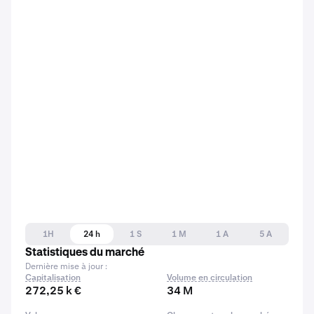
1H
24 h
1 S
1 M
1 A
5 A
Statistiques du marché
Dernière mise à jour :
Capitalisation
Volume en circulation
272,25 k €
34 M