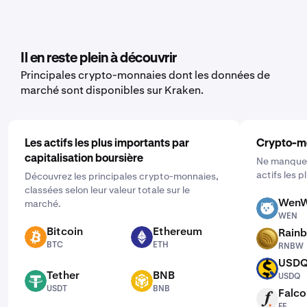
Il en reste plein à découvrir
Principales crypto-monnaies dont les données de
marché sont disponibles sur Kraken.
Les actifs les plus importants par
Crypto-m
capitalisation boursière
Ne manquez
actifs les 
Découvrez les principales crypto-monnaies,
classées selon leur valeur totale sur le
WenW
marché.
WEN
WEN
Bitcoin
Ethereum
Rain
BTC
ETH
RNBW
BTC
ETH
RNBW
USD
USDQ
Tether
BNB
USDQ
USDT
BNB
USDT
BNB
Falco
FF
FF