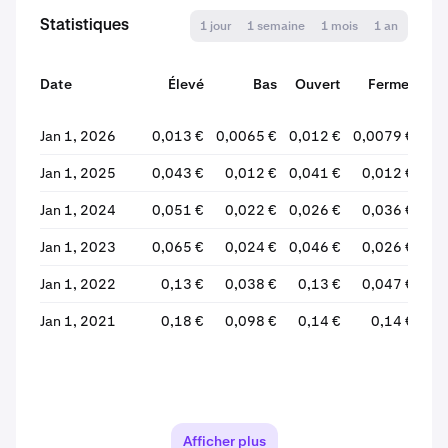
Statistiques
1 jour
1 semaine
1 mois
1 an
Date
Élevé
Bas
Ouvert
Fermer
Va
Jan 1, 2026
0,013 €
0,0065 €
0,012 €
0,0079 €
-3
Jan 1, 2025
0,043 €
0,012 €
0,041 €
0,012 €
-6
Jan 1, 2024
0,051 €
0,022 €
0,026 €
0,036 €
+4
Jan 1, 2023
0,065 €
0,024 €
0,046 €
0,026 €
-4
Jan 1, 2022
0,13 €
0,038 €
0,13 €
0,047 €
-6
Jan 1, 2021
0,18 €
0,098 €
0,14 €
0,14 €
-
Afficher plus