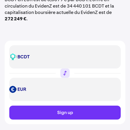
circulation du EvidenZ est de 34 440 101 BCDT et la
capitalisation boursière actuelle du EvidenZ est de
272 249 €
.
BCDT
BCDT
EUR
EUR
Sign up