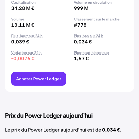
Capitalisation
Volume en circulation
34,28 M €
999 M
Volume
Classement sur le marché
13,11 M €
#778
Plus-haut sur 24 h
Plus-bas sur 24 h
0,039 €
0,034 €
Variation sur 24 h
Plus-haut historique
-0,0076 €
1,57 €
Acheter Power Ledger
Prix du Power Ledger aujourd’hui
Le prix du Power Ledger aujourd'hui est de
0,034 €
.