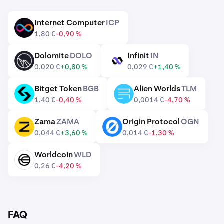
Internet Computer
ICP
ICP
1,80 €
-0,90 %
Dolomite
DOLO
Infinit
IN
DOLO
IN
0,020 €
+0,80 %
0,029 €
+1,40 %
Bitget Token
BGB
Alien Worlds
TLM
BGB
TLM
1,40 €
-0,40 %
0,0014 €
-4,70 %
Zama
ZAMA
Origin Protocol
OGN
ZAMA
OGN
0,044 €
+3,60 %
0,014 €
-1,30 %
Worldcoin
WLD
WLD
0,26 €
-4,20 %
FAQ