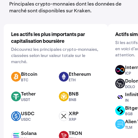
souhaitez acheter et sélectionnez la fréquence en
Principales crypto-monnaies dont les données de
cliquant sur "Ponctuel" et en choisissant un calendrier
marché sont disponibles sur Kraken.
qui vous convient : quotidien, hebdomadaire ou mensuel.
Les actifs les plus importants par
Actifs sim
capitalisation boursière
Si les acti
en voici d’
Découvrez les principales crypto-monnaies,
attention.
classées selon leur valeur totale sur le
marché.
Inter
ICP
Bitcoin
Ethereum
ICP
BTC
ETH
BTC
ETH
Dolo
DOLO
DOLO
Tether
BNB
Infini
USDT
BNB
IN
USDT
BNB
IN
Bitge
BGB
USDC
XRP
BGB
USDC
XRP
USDC
XRP
Alien
TLM
TLM
Solana
TRON
SOL
TRX