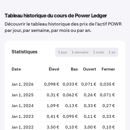
Tableau historique du cours de Power Ledger
Découvrir le tableau historique des prix de l’actif POWR
par jour, par semaine, par mois ou par an.
Statistiques
1 jour
1 semaine
1 mois
1 an
Date
Élevé
Bas
Ouvert
Fermer
Vari
Jan 1, 2026
0,098 €
0,033 €
0,071 €
0,035 €
-51
Jan 1, 2025
0,31 €
0,062 €
0,26 €
0,071 €
-73
Jan 1, 2024
1,09 €
0,13 €
0,33 €
0,27 €
-20
Jan 1, 2023
0,41 €
0,095 €
0,11 €
0,33 €
+193,
Jan 1, 2022
3,50 €
0,10 €
3,00 €
0,10 €
-96