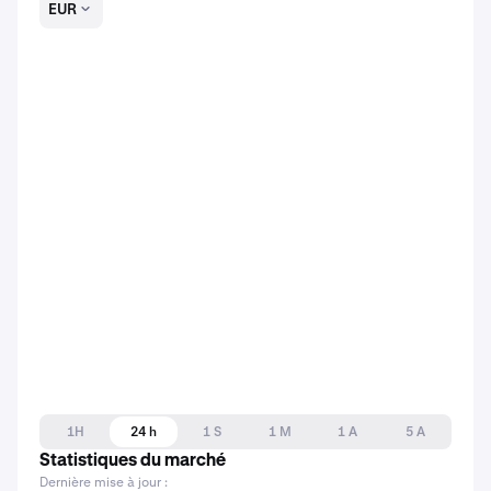
EUR
1H
24 h
1 S
1 M
1 A
5 A
Statistiques du marché
Dernière mise à jour :