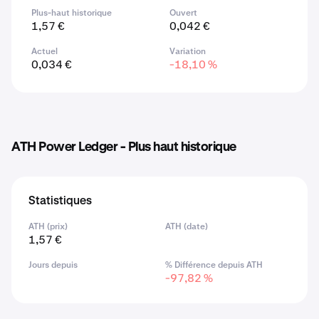
Plus-haut historique
Ouvert
1,57 €
0,042 €
Actuel
Variation
0,034 €
-18,10 %
ATH Power Ledger - Plus haut historique
Statistiques
ATH (prix)
ATH (date)
1,57 €
Jours depuis
% Différence depuis ATH
-97,82 %