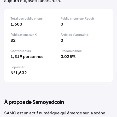
aujourd’hui, avec LunarCrush.
Total des publications
Publications sur Reddit
1,600
0
Publications sur X
Articles d’actualité
82
0
Contributeurs
Prédominance
1,319 personnes
0.025%
Popularité
N°1,632
À propos de Samoyedcoin
SAMO est un actif numérique qui émerge sur la scène