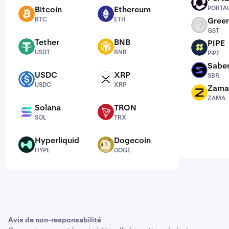
PORTAL
Bitcoin
Ethereum
PORTA
BTC
ETH
BTC
ETH
Green
GST
GST
Tether
BNB
PIPE
USDT
BNB
PIPE
USDT
BNB
PIPE
Sabe
SBR
USDC
XRP
SBR
USDC
XRP
USDC
XRP
Zama
ZAMA
ZAMA
Solana
TRON
SOL
TRX
SOL
TRX
Hyperliquid
Dogecoin
HYPE
DOGE
HYPE
DOGE
Avis de non-responsabilité