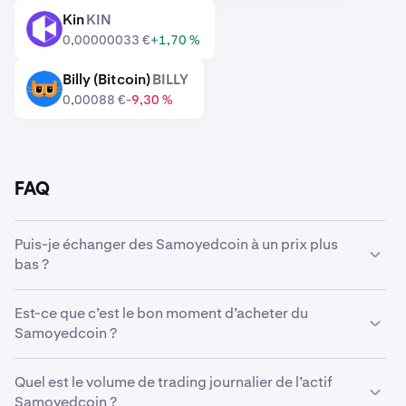
Kin
KIN
KIN
0,00000033 €
+1,70 %
Billy (Bitcoin)
BILLY
BILLY
0,00088 €
-9,30 %
FAQ
Puis-je échanger des Samoyedcoin à un prix plus
bas ?
Oui, vous pouvez utiliser des Ordres personnalisés sur
Est-ce que c’est le bon moment d’acheter du
Kraken pour acheter automatiquement des
Samoyedcoin ?
Samoyedcoin s’ils atteignent un prix inférieur.
Anticiper le marché peut s’avérer extrêmement difficile,
Quel est le volume de trading journalier de l’actif
c’est pourquoi de nombreux traders préfèrent opter
Samoyedcoin ?