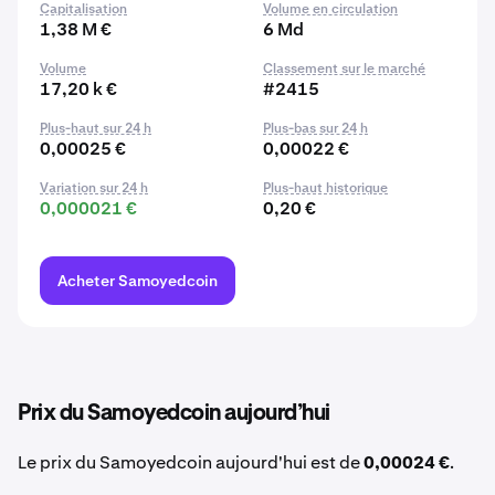
Capitalisation
Volume en circulation
1,38 M €
6 Md
Volume
Classement sur le marché
17,20 k €
#2415
Plus-haut sur 24 h
Plus-bas sur 24 h
0,00025 €
0,00022 €
Variation sur 24 h
Plus-haut historique
0,000021 €
0,20 €
Acheter Samoyedcoin
Prix du Samoyedcoin aujourd’hui
Le prix du Samoyedcoin aujourd'hui est de
0,00024 €
.