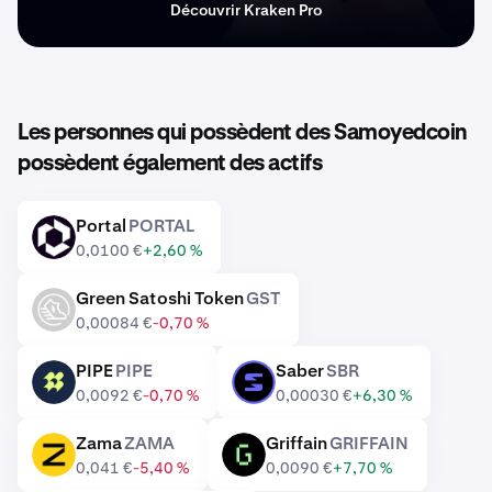
Découvrir Kraken Pro
Les personnes qui possèdent des Samoyedcoin
possèdent également des actifs
Portal
PORTAL
PORTAL
0,0100 €
+2,60 %
Green Satoshi Token
GST
GST
0,00084 €
-0,70 %
PIPE
PIPE
Saber
SBR
PIPE
SBR
0,0092 €
-0,70 %
0,00030 €
+6,30 %
Zama
ZAMA
Griffain
GRIFFAIN
ZAMA
GRIFFAIN
0,041 €
-5,40 %
0,0090 €
+7,70 %