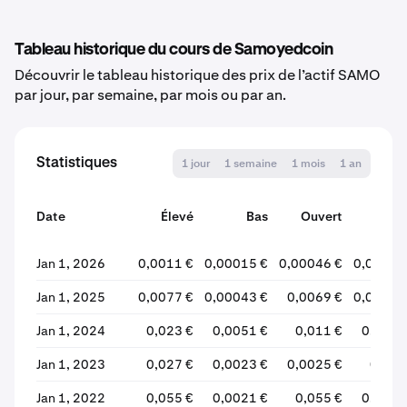
Tableau historique du cours de Samoyedcoin
Découvrir le tableau historique des prix de l’actif SAMO
par jour, par semaine, par mois ou par an.
Statistiques
1 jour
1 semaine
1 mois
1 an
Date
Élevé
Bas
Ouvert
Ferm
Jan 1, 2026
0,0011 €
0,00015 €
0,00046 €
0,00026
Jan 1, 2025
0,0077 €
0,00043 €
0,0069 €
0,00043
Jan 1, 2024
0,023 €
0,0051 €
0,011 €
0,0069
Jan 1, 2023
0,027 €
0,0023 €
0,0025 €
0,012
Jan 1, 2022
0,055 €
0,0021 €
0,055 €
0,0025