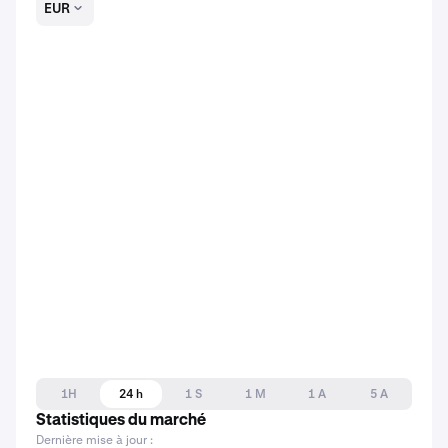
EUR
1H
24 h
1 S
1 M
1 A
5 A
Statistiques du marché
Dernière mise à jour :