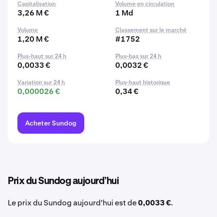
Capitalisation
Volume en circulation
3,26 M €
1 Md
Volume
Classement sur le marché
1,20 M €
#1752
Plus-haut sur 24 h
Plus-bas sur 24 h
0,0033 €
0,0032 €
Variation sur 24 h
Plus-haut historique
0,000026 €
0,34 €
Acheter Sundog
Prix du Sundog aujourd’hui
Le prix du Sundog aujourd'hui est de
0,0033 €
.