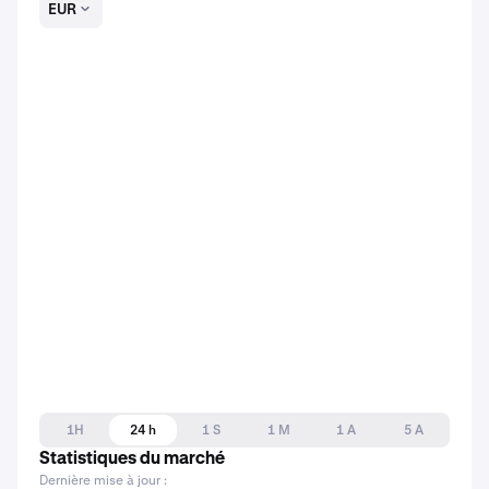
EUR
1H
24 h
1 S
1 M
1 A
5 A
Statistiques du marché
Dernière mise à jour :