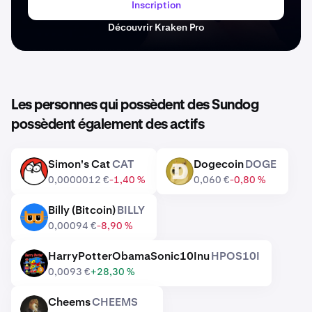
Inscription
Découvrir Kraken Pro
Les personnes qui possèdent des Sundog
possèdent également des actifs
Simon's Cat
CAT
Dogecoin
DOGE
CAT
DOGE
0,0000012 €
-1,40 %
0,060 €
-0,80 %
Billy (Bitcoin)
BILLY
BILLY
0,00094 €
-8,90 %
HarryPotterObamaSonic10Inu
HPOS10I
HPOS10I
0,0093 €
+28,30 %
Cheems
CHEEMS
CHEEMS