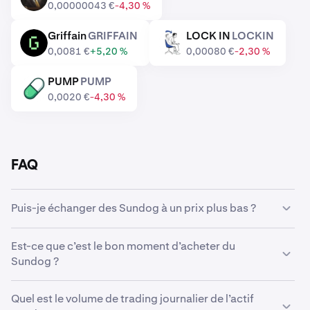
0,00000043 €
-4,30 %
Griffain
GRIFFAIN
LOCK IN
LOCKIN
GRIFFAIN
LOCKIN
0,0081 €
+5,20 %
0,00080 €
-2,30 %
PUMP
PUMP
PUMP
0,0020 €
-4,30 %
FAQ
Puis-je échanger des Sundog à un prix plus bas ?
Oui, vous pouvez utiliser des Ordres personnalisés sur
Est-ce que c’est le bon moment d’acheter du
Kraken pour acheter automatiquement des Sundog s’ils
Sundog ?
atteignent un prix inférieur.
Anticiper le marché peut s’avérer extrêmement difficile,
Quel est le volume de trading journalier de l’actif
c’est pourquoi de nombreux traders préfèrent opter