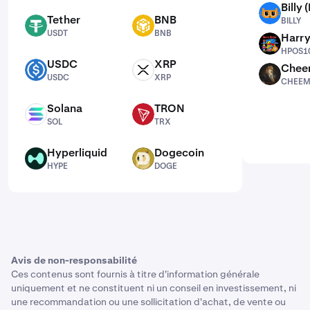
Billy 
BILLY
Tether
BNB
BILLY
USDT
BNB
USDT
BNB
Harr
HPOS10I
HPOS10
USDC
XRP
Chee
USDC
XRP
CHEEMS
USDC
XRP
CHEEM
Solana
TRON
SOL
TRX
SOL
TRX
Hyperliquid
Dogecoin
HYPE
DOGE
HYPE
DOGE
Avis de non-responsabilité
Ces contenus sont fournis à titre d'information générale
uniquement et ne constituent ni un conseil en investissement, ni
une recommandation ou une sollicitation d'achat, de vente ou