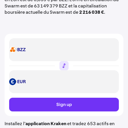
Swarm est de 63 149 379 BZZ et la capitalisation
boursière actuelle du Swarm est de
2 216 038 €
.
BZZ
BZZ
EUR
EUR
Sign up
Installez l’
application Kraken
et tradez 653 actifs en