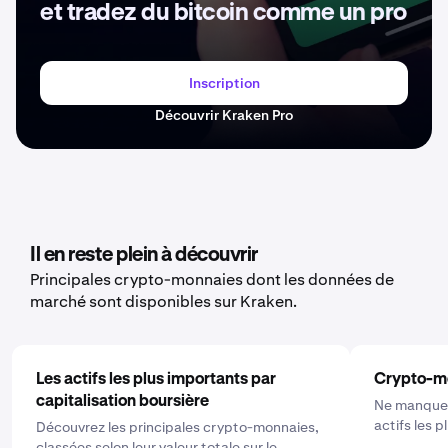
et tradez du bitcoin comme un pro
Inscription
Découvrir Kraken Pro
Il en reste plein à découvrir
Principales crypto-monnaies dont les données de
marché sont disponibles sur Kraken.
Les actifs les plus importants par
Crypto-m
capitalisation boursière
Ne manquez
actifs les 
Découvrez les principales crypto-monnaies,
classées selon leur valeur totale sur le