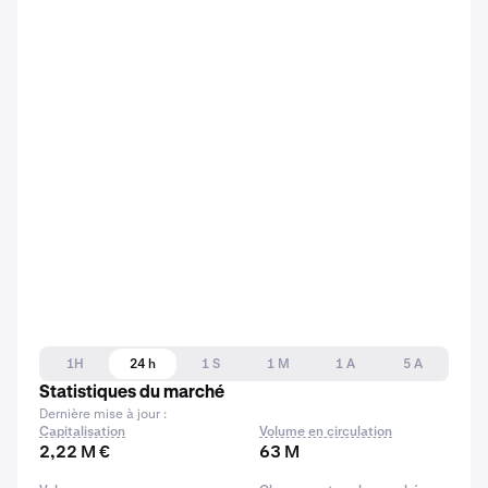
1H
24 h
1 S
1 M
1 A
5 A
Statistiques du marché
Dernière mise à jour :
Capitalisation
Volume en circulation
2,22 M €
63 M