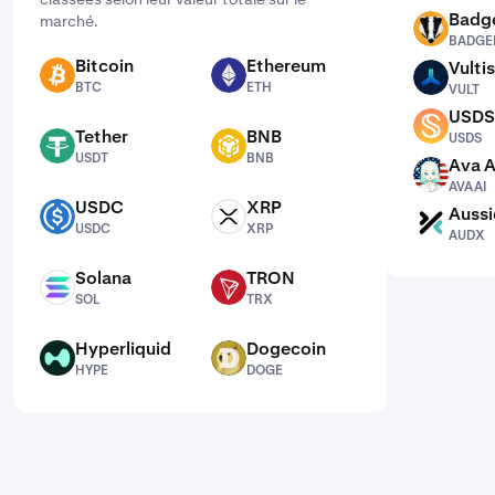
Badg
marché.
BADGER
BADGE
Bitcoin
Ethereum
Vultis
BTC
ETH
VULT
BTC
ETH
VULT
USDS
USDS
Tether
BNB
USDS
USDT
BNB
USDT
BNB
Ava A
AVAAI
AVAAI
USDC
XRP
Aussi
USDC
XRP
AUDX
USDC
XRP
AUDX
Solana
TRON
SOL
TRX
SOL
TRX
Hyperliquid
Dogecoin
HYPE
DOGE
HYPE
DOGE