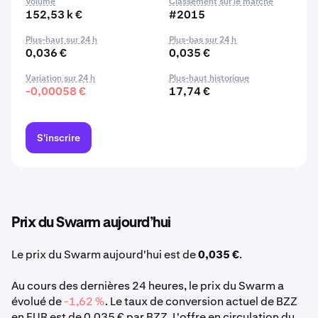
Volume
Classement sur le marché
152,53 k €
#2015
Plus-haut sur 24 h
Plus-bas sur 24 h
0,036 €
0,035 €
Variation sur 24 h
Plus-haut historique
-0,00058 €
17,74 €
S'inscrire
Prix du Swarm aujourd’hui
Le prix du Swarm aujourd'hui est de
0,035 €
.
Au cours des dernières 24 heures, le prix du Swarm a
évolué de
-1,62 %
. Le taux de conversion actuel de BZZ
en EUR est de 0,035 € par BZZ. L'offre en circulation du