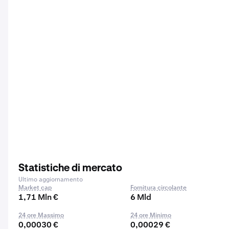
Statistiche di mercato
Ultimo aggiornamento
Market cap
Fornitura circolante
1,71 Mln €
6 Mld
24 ore Massimo
24 ore Minimo
0,00030 €
0,00029 €