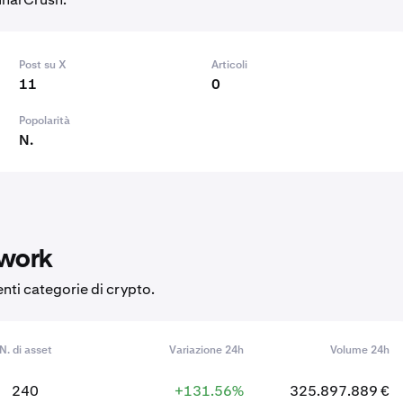
Post su X
Articoli
11
0
Popolarità
N.
twork
nti categorie di crypto.
N. di asset
Variazione 24h
Volume 24h
240
+131.56%
325.897.889 €