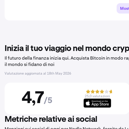
Most
Inizia il tuo viaggio nel mondo cryp
Il futuro della finanza inizia qui. Acquista Bitcoin in modo r
il mondo si fidano di noi
Valutazione aggiornata al
18th May 2026
4,7
25,0 valutazioni
/5
Metriche relative ai social
Menzioni sui social di oggi per Nodle Network, fornite da 