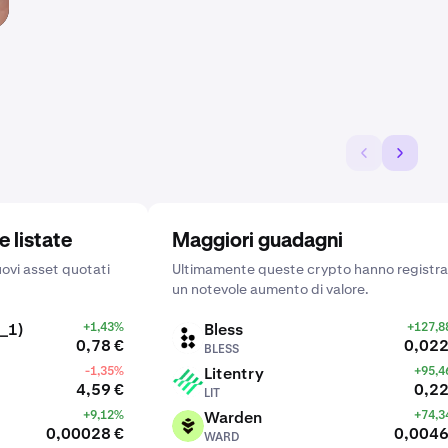
 listate
Maggiori guadagni
ovi asset quotati
Ultimamente queste crypto hanno registr
un notevole aumento di valore.
_1)
+1,43%
Bless
+127,
BLESS
0,78 €
0,022
BLESS
-1,35%
Litentry
+95,
LIT
4,59 €
0,22
LIT
+9,12%
Warden
+74,
WARD
0,00028 €
0,0046
WARD