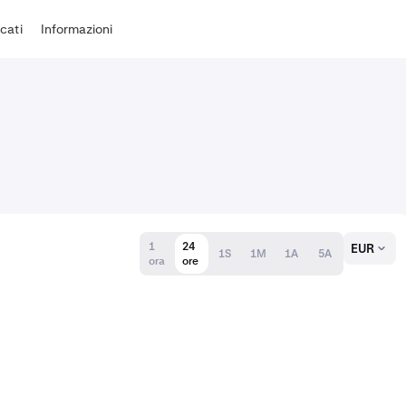
cati
Informazioni
1
24
EUR
1S
1M
1A
5A
ora
ore