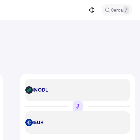
Cerca
/
NODL
NODL
EUR
EUR