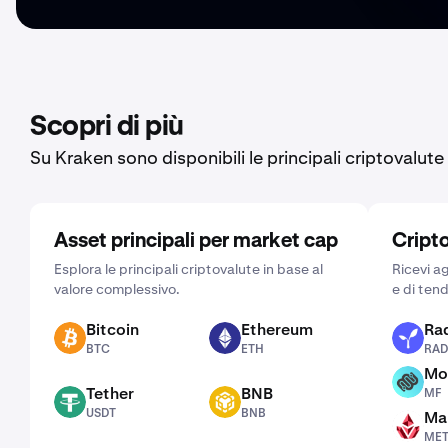
Scopri di più
Su Kraken sono disponibili le principali criptovalute
Asset principali per market cap
Cript
Esplora le principali criptovalute in base al
Ricevi ag
valore complessivo.
e di ten
Bitcoin
Ethereum
Rad
BTC
ETH
RAD
BTC
ETH
RAD
Mo
MF
Tether
BNB
MF
USDT
BNB
USDT
BNB
Man
METH
ME