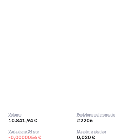
Volume
Posizione sul mercato
10.841,94 €
#2206
Variazione 24 ore
Massimo storico
-0,0000056 €
0,020 €