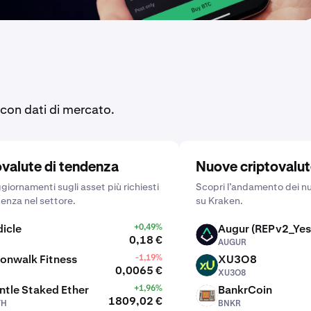
 con dati di mercato.
ovalute di tendenza
Nuove criptovalute
giornamenti sugli asset più richiesti
Scopri l’andamento dei nu
denza nel settore.
su Kraken.
icle
+0,49%
Augur (REPv2_Yes
AUGUR
0,18 €
AUGUR
onwalk Fitness
-1,19%
XU3O8
XU3O8
0,0065 €
XU3O8
tle Staked Ether
+1,96%
BankrCoin
BNKR
1809,02 €
TH
BNKR