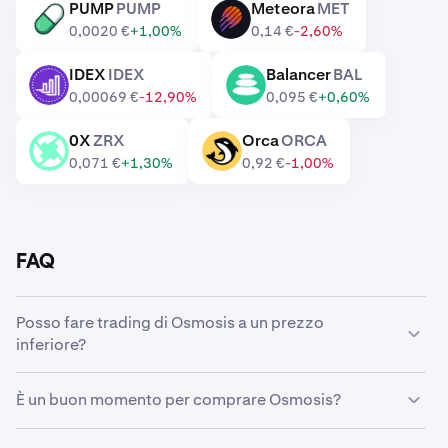
PUMP
PUMP
Meteora
MET
PUMP
MET
0,0020 €
+1,00%
0,14 €
-2,60%
IDEX
IDEX
Balancer
BAL
IDEX
BAL
0,00069 €
-12,90%
0,095 €
+0,60%
0X
ZRX
Orca
ORCA
ZRX
ORCA
0,071 €
+1,30%
0,92 €
-1,00%
FAQ
Posso fare trading di Osmosis a un prezzo
inferiore?
Sì, puoi utilizzare Ordini personalizzati su Kraken per
È un buon momento per comprare Osmosis?
acquistare automaticamente Osmosis quando è
disponibile a un prezzo inferiore.
Anticipare i movimenti del mercato può rivelarsi