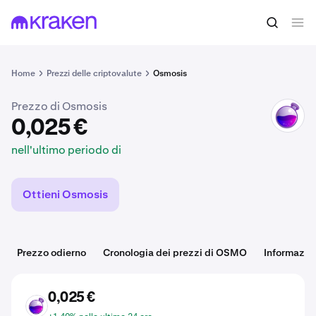
0,025 €
Acquista OSMO
nell'ultimo periodo di
Home
Prezzi delle criptovalute
Osmosis
Prezzo di Osmosis
OSMO
0,025 €
nell'ultimo periodo di
Ottieni Osmosis
Prezzo odierno
Cronologia dei prezzi di OSMO
Informazio
0,025 €
OSMO