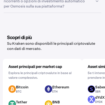
ricorrenti o opzioni di investimento automatico
Seleziona “Crea nuovo avviso” e segui la stessa
esportazione”. Qui puoi scegliere se visualizzare lo
per Osmosis sulla sua piattaforma?
procedura illustrata per la piattaforma web.
storico del trading, lo storico del ledger o il saldo, a
seconda dei dati che desideri esportare.
Sì, Kraken offre la funzionalità di acquisti ricorrenti per
una vasta gamma di criptovalute, tra cui Osmosis. Per
impostarla, apri l’app mobile, tocca “Acquista” e scegli
l’asset che desideri acquistare. Inserisci quindi l’importo
dell’acquisto e clicca su “Una tantum” per scegliere la
Scopri di più
frequenza più adatta alle tue esigenze: giornaliera,
Su Kraken sono disponibili le principali criptovalute
settimanale o mensile.
con dati di mercato.
Asset principali per market cap
Asset simi
Esplora le principali criptovalute in base al
Se ti inter
valore complessivo.
prendere in
Bitcoin
Ethereum
Sabe
BTC
ETH
SBR
BTC
ETH
SBR
dYdX
DYDX
Tether
BNB
DYDX
USDT
BNB