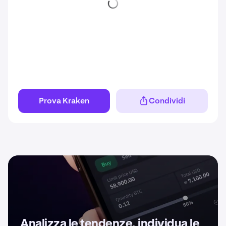
Prova Kraken
Condividi
Analizza le tendenze, individua le