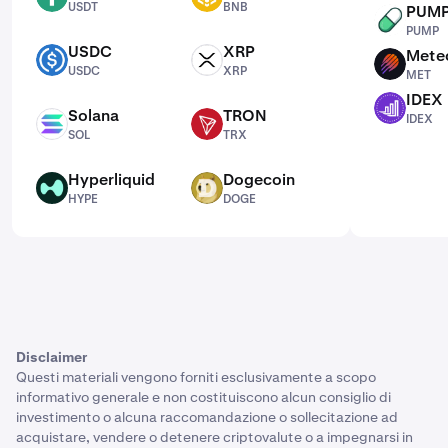
USDT
BNB
PUM
PUMP
PUMP
USDC
XRP
Mete
USDC
XRP
MET
USDC
XRP
MET
IDEX
IDEX
Solana
TRON
IDEX
SOL
TRX
SOL
TRX
Hyperliquid
Dogecoin
HYPE
DOGE
HYPE
DOGE
Disclaimer
Questi materiali vengono forniti esclusivamente a scopo
informativo generale e non costituiscono alcun consiglio di
investimento o alcuna raccomandazione o sollecitazione ad
acquistare, vendere o detenere criptovalute o a impegnarsi in