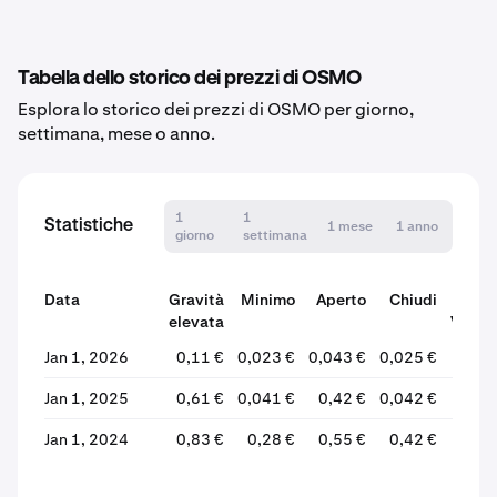
Tabella dello storico dei prezzi di OSMO
Esplora lo storico dei prezzi di OSMO per giorno,
settimana, mese o anno.
1
1
Statistiche
1 mese
1 anno
giorno
settimana
Data
Gravità
Minimo
Aperto
Chiudi
elevata
Variaz
Jan 1, 2026
0,11 €
0,023 €
0,043 €
0,025 €
-42
Jan 1, 2025
0,61 €
0,041 €
0,42 €
0,042 €
-89
Jan 1, 2024
0,83 €
0,28 €
0,55 €
0,42 €
-24