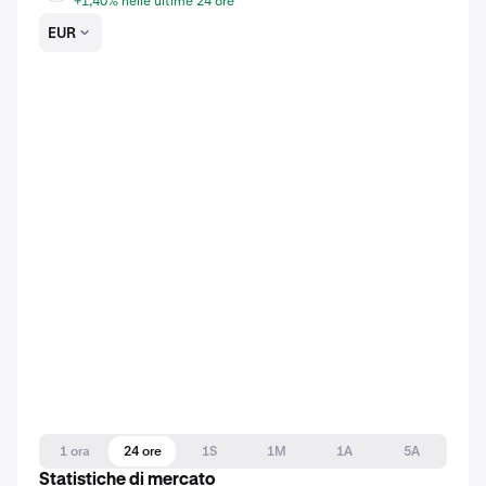
+1,40% nelle ultime 24 ore
EUR
1 ora
24 ore
1S
1M
1A
5A
Statistiche di mercato