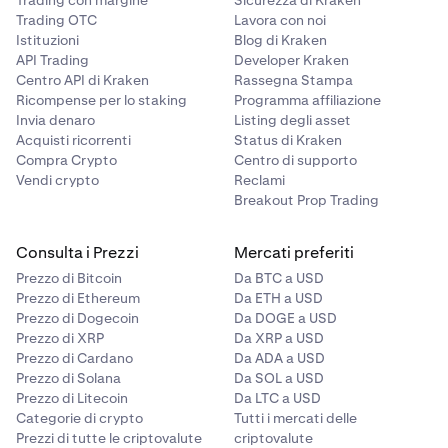
Trading con margine
Sicurezza di Kraken
Trading OTC
Lavora con noi
Istituzioni
Blog di Kraken
API Trading
Developer Kraken
Centro API di Kraken
Rassegna Stampa
Ricompense per lo staking
Programma affiliazione
Invia denaro
Listing degli asset
Acquisti ricorrenti
Status di Kraken
Compra Crypto
Centro di supporto
Vendi crypto
Reclami
Breakout Prop Trading
Consulta i Prezzi
Mercati preferiti
Prezzo di Bitcoin
Da BTC a USD
Prezzo di Ethereum
Da ETH a USD
Prezzo di Dogecoin
Da DOGE a USD
Prezzo di XRP
Da XRP a USD
Prezzo di Cardano
Da ADA a USD
Prezzo di Solana
Da SOL a USD
Prezzo di Litecoin
Da LTC a USD
Categorie di crypto
Tutti i mercati delle
Prezzi di tutte le criptovalute
criptovalute