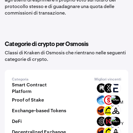
protocollo stesso e di guadagnare una quota delle
commissioni di transazione.
Categorie di crypto per Osmosis
Classi di Kraken di Osmosis che rientrano nelle seguenti
categorie di crypto.
Categoria
Migliori vincenti
Smart Contract
ROOT
DRC
EVR
Platform
Proof of Stake
OPT
PSTAKE
XEQM
Exchange-based Tokens
MMT
DODO
MDEX
DeFi
DECT
KAR
DIVVY
Decentralized Exchange
MMT
DODO
MDEX