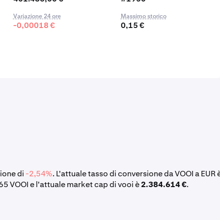
Variazione 24 ore
Massimo storico
-0,00018 €
0,15 €
zione di
-2,54%
. L'attuale tasso di conversione da VOOI a EUR 
65 VOOI e l'attuale market cap di vooi è
2.384.614 €
.