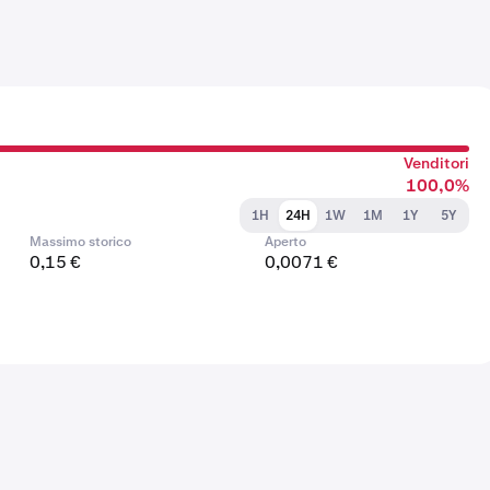
Venditori
100,0%
1H
24H
1W
1M
1Y
5Y
Massimo storico
Aperto
0,15 €
0,0071 €