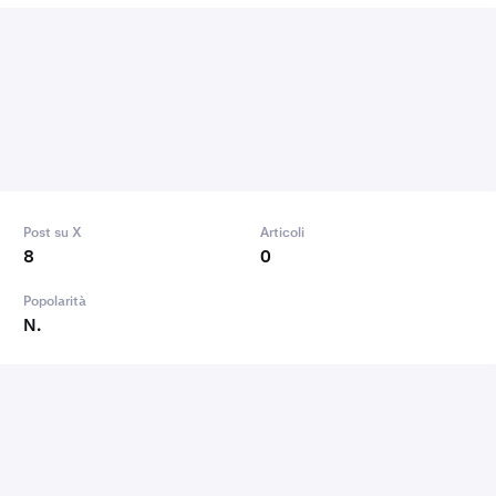
Post su X
Articoli
8
0
Popolarità
N.