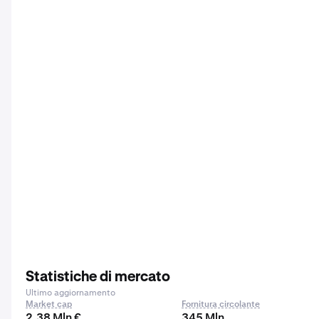
Statistiche di mercato
Ultimo aggiornamento
Market cap
Fornitura circolante
2,38 Mln €
345 Mln