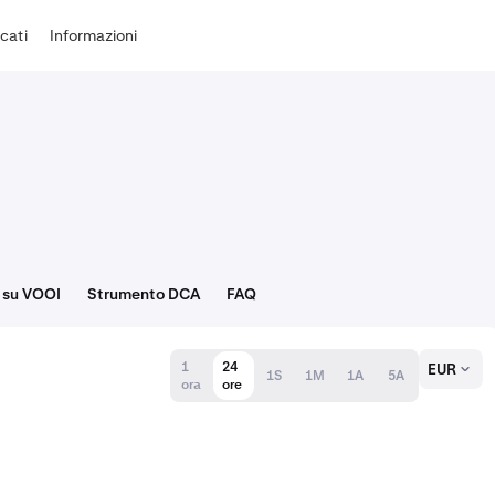
cati
Informazioni
 su VOOI
Strumento DCA
FAQ
1
24
EUR
1S
1M
1A
5A
ora
ore