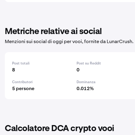
Metriche relative ai social
Menzioni sui social di oggi per vooi, fornite da LunarCrush.
Post totali
Post su Reddit
8
0
Contributori
Dominanza
5 persone
0.012%
Calcolatore DCA crypto vooi