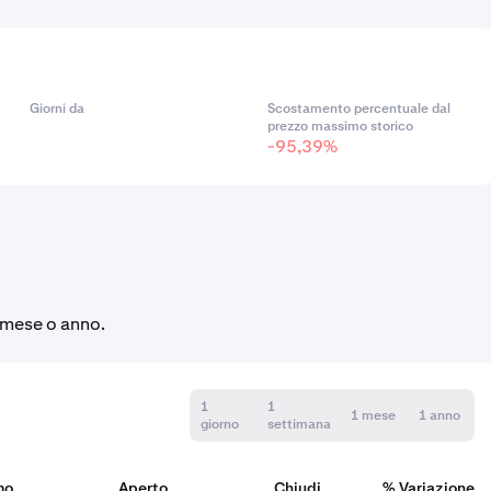
Giorni da
Scostamento percentuale dal
prezzo massimo storico
-95,39%
, mese o anno.
1
1
1 mese
1 anno
giorno
settimana
mo
Aperto
Chiudi
% Variazione