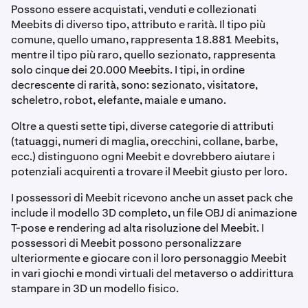
Possono essere acquistati, venduti e collezionati
Meebits di diverso tipo, attributo e rarità. Il tipo più
comune, quello
umano
, rappresenta 18.881 Meebits,
mentre il tipo più raro, quello
sezionato
,
rappresenta
solo cinque dei 20.000 Meebits. I tipi, in ordine
decrescente di rarità, sono: s
ezionato, v
isitatore,
s
cheletro, r
obot, e
lefante, m
aiale e u
mano.
Oltre a questi sette tipi, diverse categorie di attributi
(tatuaggi, numeri di maglia, orecchini, collane, barbe,
ecc.) distinguono ogni Meebit e dovrebbero aiutare i
potenziali acquirenti a trovare il Meebit giusto per loro.
I possessori di Meebit ricevono anche un asset pack che
include il modello 3D completo, un file OBJ di animazione
T-pose e rendering ad alta risoluzione del Meebit. I
possessori di Meebit possono personalizzare
ulteriormente e giocare con il loro personaggio Meebit
in vari giochi e mondi virtuali del metaverso o addirittura
stampare in 3D un modello fisico.