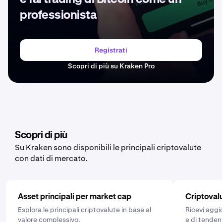
professionista
Registrati
Scopri di più su Kraken Pro
Scopri di più
Su Kraken sono disponibili le principali criptovalute
con dati di mercato.
Asset principali per market cap
Criptoval
Esplora le principali criptovalute in base al
Ricevi aggi
valore complessivo.
e di tenden