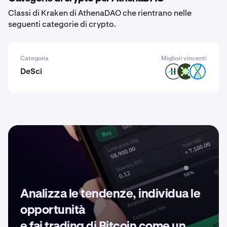
Classi di Kraken di AthenaDAO che rientrano nelle
seguenti categorie di crypto.
Categoria
Migliori vincenti
DeSci
HAIR
BIO
DNA
Analizza le tendenze, individua le
opportunità
e fai trading di Bitcoin come un