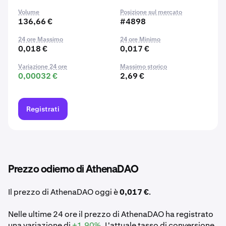
Volume
Posizione sul mercato
136,66 €
#4898
24 ore Massimo
24 ore Minimo
0,018 €
0,017 €
Variazione 24 ore
Massimo storico
0,00032 €
2,69 €
Registrati
Prezzo odierno di AthenaDAO
Il prezzo di AthenaDAO oggi è
0,017 €
.
Nelle ultime 24 ore il prezzo di AthenaDAO ha registrato
una variazione di
+1,90%
. L'attuale tasso di conversione