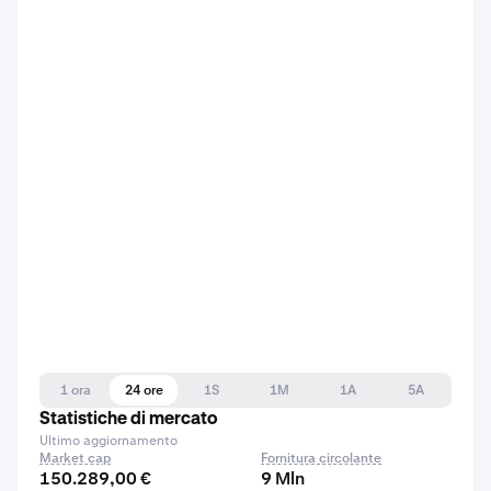
1 ora
24 ore
1S
1M
1A
5A
Statistiche di mercato
Ultimo aggiornamento
Market cap
Fornitura circolante
150.289,00 €
9 Mln