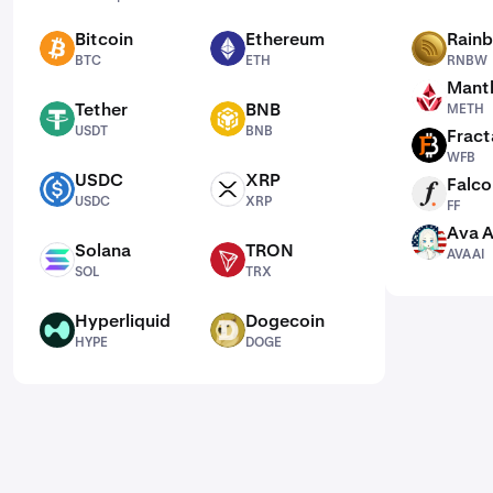
Bitcoin
Ethereum
Rain
BTC
ETH
RNBW
BTC
ETH
RNBW
Mantl
METH
Tether
BNB
METH
USDT
BNB
USDT
BNB
Fract
WFB
WFB
USDC
XRP
Falco
USDC
XRP
FF
USDC
XRP
FF
Ava A
AVAAI
Solana
TRON
AVAAI
SOL
TRX
SOL
TRX
Hyperliquid
Dogecoin
HYPE
DOGE
HYPE
DOGE