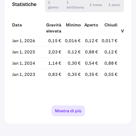
1
1
Statistiche
1 mese
1 anno
giorno
settimana
Data
Gravità
Minimo
Aperto
Chiudi
elevata
Variazi
Jan 1, 2026
0,15 €
0,016 €
0,12 €
0,017 €
-85,
Jan 1, 2025
2,03 €
0,12 €
0,88 €
0,12 €
-86,
Jan 1, 2024
1,14 €
0,30 €
0,54 €
0,88 €
+62,
Jan 1, 2023
0,83 €
0,35 €
0,35 €
0,55 €
+56,
Mostra di più