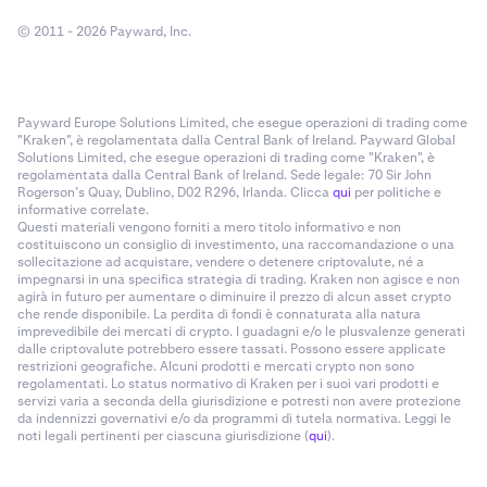
© 2011 - 2026 Payward, Inc.
Payward Europe Solutions Limited, che esegue operazioni di trading come
"Kraken", è regolamentata dalla Central Bank of Ireland. Payward Global
Solutions Limited, che esegue operazioni di trading come "Kraken", è
regolamentata dalla Central Bank of Ireland. Sede legale: 70 Sir John
Rogerson’s Quay, Dublino, D02 R296, Irlanda. Clicca
qui
per politiche e
informative correlate.
Questi materiali vengono forniti a mero titolo informativo e non
costituiscono un consiglio di investimento, una raccomandazione o una
sollecitazione ad acquistare, vendere o detenere criptovalute, né a
impegnarsi in una specifica strategia di trading. Kraken non agisce e non
agirà in futuro per aumentare o diminuire il prezzo di alcun asset crypto
che rende disponibile. La perdita di fondi è connaturata alla natura
imprevedibile dei mercati di crypto. I guadagni e/o le plusvalenze generati
dalle criptovalute potrebbero essere tassati. Possono essere applicate
restrizioni geografiche. Alcuni prodotti e mercati crypto non sono
regolamentati. Lo status normativo di Kraken per i suoi vari prodotti e
servizi varia a seconda della giurisdizione e potresti non avere protezione
da indennizzi governativi e/o da programmi di tutela normativa. Leggi le
noti legali pertinenti per ciascuna giurisdizione (
qui
).