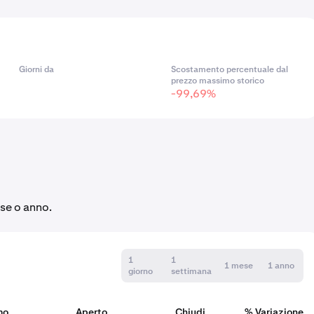
Giorni da
Scostamento percentuale dal
prezzo massimo storico
-99,69%
ese o anno.
1
1
1 mese
1 anno
giorno
settimana
mo
Aperto
Chiudi
% Variazione