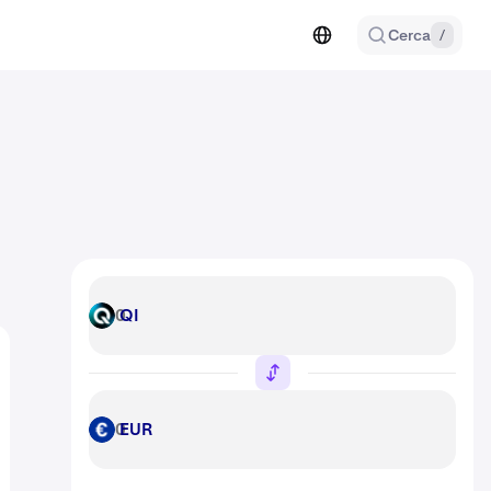
Cerca
/
QI
QI
EUR
EUR