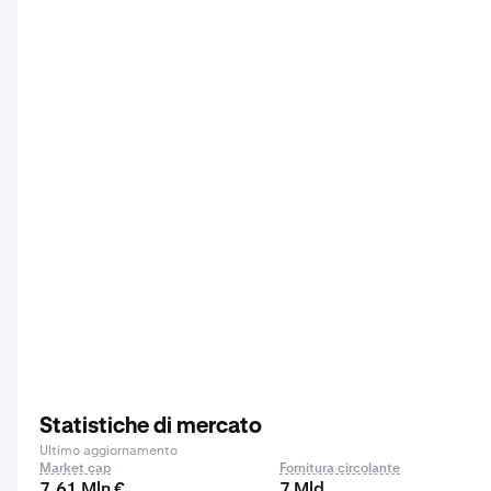
Statistiche di mercato
Ultimo aggiornamento
Market cap
Fornitura circolante
7,61 Mln €
7 Mld