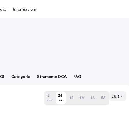
cati
Informazioni
 QI
Categorie
Strumento DCA
FAQ
1
24
EUR
1S
1M
1A
5A
ora
ore