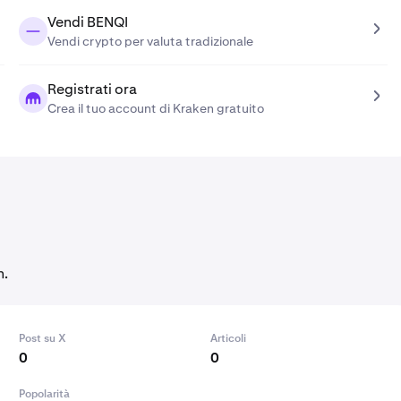
Vendi BENQI
Vendi crypto per valuta tradizionale
Registrati ora
Crea il tuo account di Kraken gratuito
h.
Post su X
Articoli
0
0
Popolarità