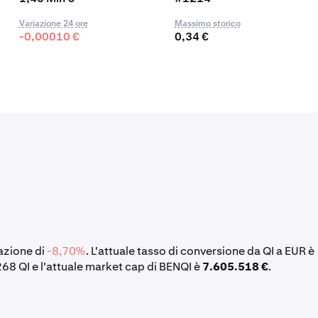
Variazione 24 ore
Massimo storico
-0,00010 €
0,34 €
iazione di
-8,70%
. L'attuale tasso di conversione da QI a EUR è
268 QI e l'attuale market cap di BENQI è
7.605.518 €
.