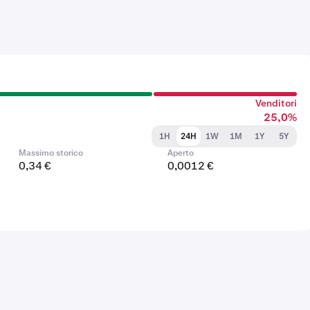
Venditori
25,0%
1H
24H
1W
1M
1Y
5Y
Massimo storico
Aperto
0,34 €
0,0012 €