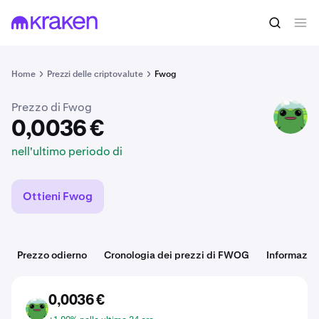
0,0036 €
Acquista FWOG
nell'ultimo periodo di
Home
Prezzi delle criptovalute
Fwog
Prezzo di Fwog
FWOG
0,0036 €
nell'ultimo periodo di
Ottieni Fwog
Prezzo odierno
Cronologia dei prezzi di FWOG
Informazio
0,0036 €
FWOG