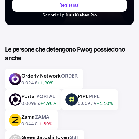
Registrati
Scopri di più su Kraken Pro
Le persone che detengono Fwog possiedono
anche
Orderly Network
ORDER
ORDER
0,024 €
+1,90%
Portal
PORTAL
PIPE
PIPE
PORTAL
PIPE
0,0098 €
+4,90%
0,0097 €
+1,10%
Zama
ZAMA
ZAMA
0,044 €
-1,80%
Green Satoshi Token
GST