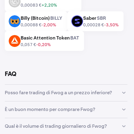
GST
0,00083 €
+2,20%
Billy (Bitcoin)
BILLY
Saber
SBR
BILLY
SBR
0,00088 €
-2,00%
0,00028 €
-3,50%
Basic Attention Token
BAT
BAT
0,057 €
-0,20%
FAQ
Posso fare trading di Fwog a un prezzo inferiore?
Sì, puoi utilizzare Ordini personalizzati su Kraken per
È un buon momento per comprare Fwog?
acquistare automaticamente Fwog quando è disponibile
a un prezzo inferiore.
Anticipare i movimenti del mercato può rivelarsi
Qual è il volume di trading giornaliero di Fwog?
un'impresa ardua, ecco perché molti trader preferiscono