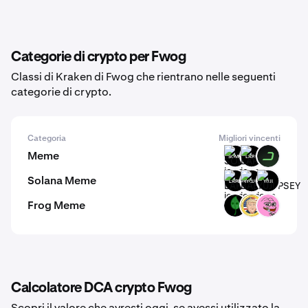
Categorie di crypto per Fwog
Classi di Kraken di Fwog che rientrano nelle seguenti
categorie di crypto.
Categoria
Migliori vincenti
Meme
SOMPI
LARP
DARK
Solana Meme
LARP
BABYCUPSEY
YUJI
Frog Meme
TABOSHI
DTC
PORK
Calcolatore DCA crypto Fwog
Scopri il valore che avresti oggi, se avessi utilizzato la