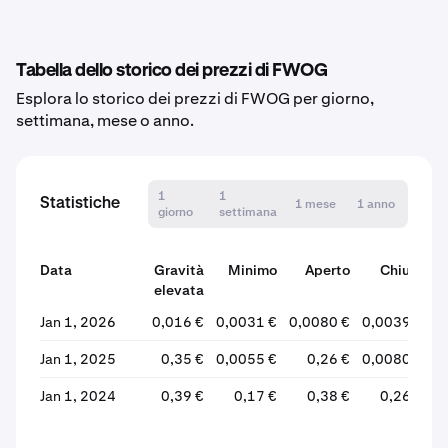
Tabella dello storico dei prezzi di FWOG
Esplora lo storico dei prezzi di FWOG per giorno,
settimana, mese o anno.
1
1
Statistiche
1 mese
1 anno
giorno
settimana
Data
Gravità
Minimo
Aperto
Chiudi
elevata
V
Jan 1, 2026
0,016 €
0,0031 €
0,0080 €
0,0039 €
Jan 1, 2025
0,35 €
0,0055 €
0,26 €
0,0080 €
Jan 1, 2024
0,39 €
0,17 €
0,38 €
0,26 €