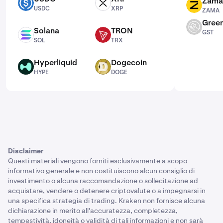
Zama
USDC
XRP
ZAMA
USDC
XRP
ZAMA
Green
GST
Solana
TRON
GST
SOL
TRX
SOL
TRX
Hyperliquid
Dogecoin
HYPE
DOGE
HYPE
DOGE
Disclaimer
Questi materiali vengono forniti esclusivamente a scopo
informativo generale e non costituiscono alcun consiglio di
investimento o alcuna raccomandazione o sollecitazione ad
acquistare, vendere o detenere criptovalute o a impegnarsi in
una specifica strategia di trading. Kraken non fornisce alcuna
dichiarazione in merito all'accuratezza, completezza,
tempestività, idoneità o validità di tali informazioni e non sarà