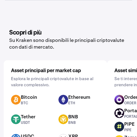
seconda dei dati che desideri esportare.
Sì, Kraken offre la funzionalità di acquisti ricorrenti per
una vasta gamma di criptovalute, tra cui Fwog. Per
impostarla, apri l’app mobile, tocca “Acquista” e scegli
l’asset che desideri acquistare. Inserisci quindi l’importo
dell’acquisto e clicca su “Una tantum” per scegliere la
Scopri di più
frequenza più adatta alle tue esigenze: giornaliera,
Su Kraken sono disponibili le principali criptovalute
settimanale o mensile.
con dati di mercato.
Asset principali per market cap
Asset simi
Esplora le principali criptovalute in base al
Se ti inter
valore complessivo.
prendere in
Bitcoin
Ethereum
Order
BTC
ETH
ORDER
BTC
ETH
ORDER
Porta
PORTAL
Tether
BNB
PORTA
USDT
BNB
USDT
BNB
PIPE
PIPE
PIPE
USDC
XRP