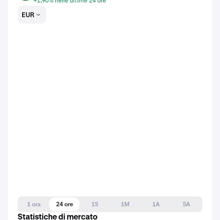
+1,90% nelle ultime 24 ore
EUR
1 ora
24 ore
1S
1M
1A
5A
Statistiche di mercato