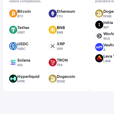
valore complessivo.
prendere in
Bitcoin
Ethereum
Doge
BTC
ETH
DOGE
BTC
ETH
DOGE
Initia
INIT
Tether
BNB
INIT
USDT
BNB
USDT
BNB
Worl
WLD
WLD
USDC
XRP
Vault
USDC
XRP
A
USDC
XRP
A
Lava 
LAVA
Solana
TRON
LAVA
SOL
TRX
SOL
TRX
Hyperliquid
Dogecoin
HYPE
DOGE
HYPE
DOGE