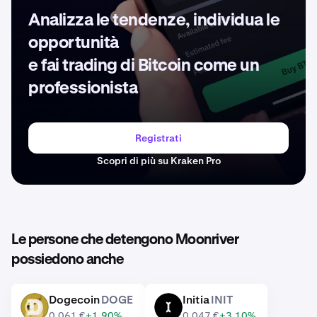
Analizza le tendenze, individua le
opportunità
e fai trading di Bitcoin come un
professionista
Registrati
Scopri di più su Kraken Pro
Le persone che detengono Moonriver
possiedono anche
Dogecoin
DOGE
Initia
INIT
DOGE
INIT
0,061 €
+1,90%
0,047 €
+3,10%