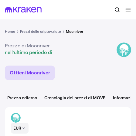
nell'ultimo periodo di
Acquista MOVR
Home
Prezzi delle criptovalute
Moonriver
Prezzo di Moonriver
MOVR
nell'ultimo periodo di
Ottieni Moonriver
Prezzo odierno
Cronologia dei prezzi di MOVR
Informazio
MOVR
EUR