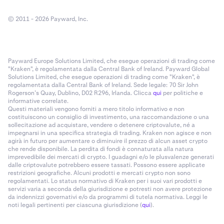
© 2011 - 2026 Payward, Inc.
Payward Europe Solutions Limited, che esegue operazioni di trading come
"Kraken", è regolamentata dalla Central Bank of Ireland. Payward Global
Solutions Limited, che esegue operazioni di trading come "Kraken", è
regolamentata dalla Central Bank of Ireland. Sede legale: 70 Sir John
Rogerson’s Quay, Dublino, D02 R296, Irlanda. Clicca
qui
per politiche e
informative correlate.
Questi materiali vengono forniti a mero titolo informativo e non
costituiscono un consiglio di investimento, una raccomandazione o una
sollecitazione ad acquistare, vendere o detenere criptovalute, né a
impegnarsi in una specifica strategia di trading. Kraken non agisce e non
agirà in futuro per aumentare o diminuire il prezzo di alcun asset crypto
che rende disponibile. La perdita di fondi è connaturata alla natura
imprevedibile dei mercati di crypto. I guadagni e/o le plusvalenze generati
dalle criptovalute potrebbero essere tassati. Possono essere applicate
restrizioni geografiche. Alcuni prodotti e mercati crypto non sono
regolamentati. Lo status normativo di Kraken per i suoi vari prodotti e
servizi varia a seconda della giurisdizione e potresti non avere protezione
da indennizzi governativi e/o da programmi di tutela normativa. Leggi le
noti legali pertinenti per ciascuna giurisdizione (
qui
).