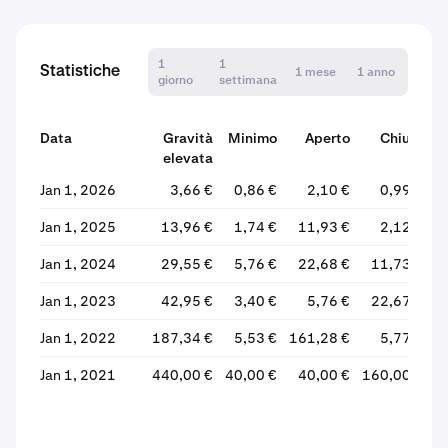
1
1
Statistiche
1 mese
1 anno
giorno
settimana
Data
Gravità
Minimo
Aperto
Chiudi
elevata
V
Jan 1, 2026
3,66 €
0,86 €
2,10 €
0,99 €
Jan 1, 2025
13,96 €
1,74 €
11,93 €
2,12 €
Jan 1, 2024
29,55 €
5,76 €
22,68 €
11,73 €
Jan 1, 2023
42,95 €
3,40 €
5,76 €
22,67 €
+
Jan 1, 2022
187,34 €
5,53 €
161,28 €
5,77 €
Jan 1, 2021
440,00 €
40,00 €
40,00 €
160,00 €
+