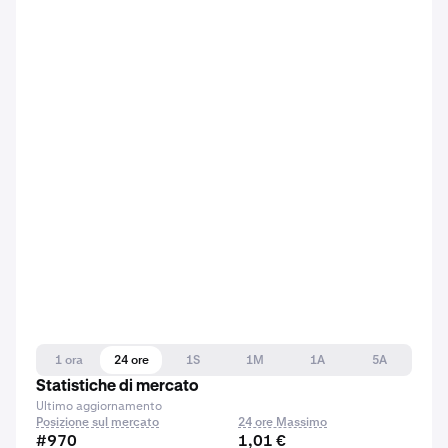
1 ora
24 ore
1S
1M
1A
5A
Statistiche di mercato
Ultimo aggiornamento
Posizione sul mercato
24 ore Massimo
#970
1,01 €