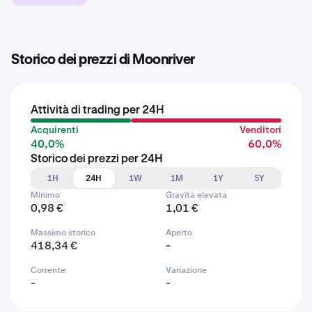
Storico dei prezzi di Moonriver
Attività di trading per 24H
Acquirenti
Venditori
40,0%
60,0%
Storico dei prezzi per 24H
1H
24H
1W
1M
1Y
5Y
Minimo
Gravità elevata
0,98 €
1,01 €
Massimo storico
Aperto
418,34 €
-
Corrente
Variazione
-
-