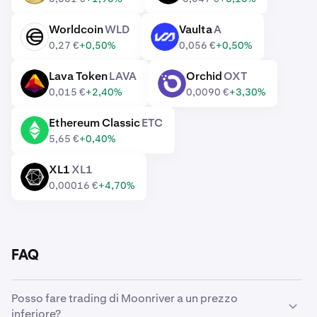
Worldcoin
WLD
Vaulta
A
WLD
A
0,27 €
+0,50%
0,056 €
+0,50%
Lava Token
LAVA
Orchid
OXT
LAVA
OXT
0,015 €
+2,40%
0,0090 €
+3,30%
Ethereum Classic
ETC
ETC
5,65 €
+0,40%
XL1
XL1
XL1
0,00016 €
+4,70%
FAQ
Posso fare trading di Moonriver a un prezzo
inferiore?