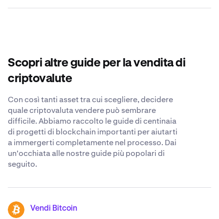
utenti possono interagire con l'interfaccia touchscreen
piattaforme crypto come Kraken le opzioni più sicure e
dello sportello per completare transazioni e gestire i
Decidere quando vendere 1inch dipende dai tuoi
semplici. Kraken offre commissioni competitive,
propri wallet digitali.
obiettivi finanziari, dalla tua tolleranza al rischio e dalle
molteplici opzioni di pagamento, solide misure di
condizioni di mercato. Prendi in considerazione fattori
sicurezza e un team di supporto disponibile 24/7,
come tendenze di mercato, la tua linea temporale di
pronto a rispondere a qualsiasi domanda sulla vendita di
investimento e le potenziali implicazioni fiscali. Prima di
1inch.
Scopri altre guide per la vendita di
prendere qualsiasi decisione, parla con un consulente
finanziario ed effettua le dovute ricerche.
criptovalute
Con così tanti asset tra cui scegliere, decidere
quale criptovaluta vendere può sembrare
difficile. Abbiamo raccolto le guide di centinaia
di progetti di blockchain importanti per aiutarti
a immergerti completamente nel processo. Dai
un'occhiata alle nostre guide più popolari di
seguito.
Vendi Bitcoin
BTC