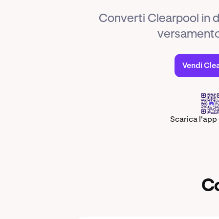
Converti Clearpool in 
versamento f
Vendi Cle
Scarica l'app
Co