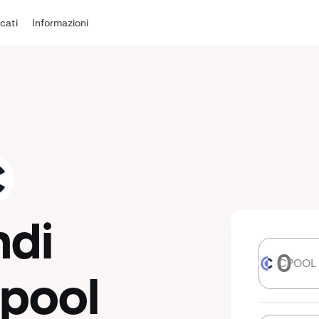
cati
Informazioni
ndi
CPOOL
CPOOL
rpool