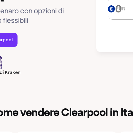
EUR
EUR
denaro con opzioni di
lessibili
arpool
 di Kraken
me vendere Clearpool in Ita