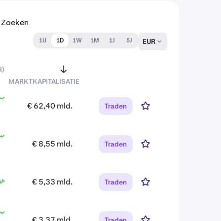
1U
1D
1W
1M
1J
5J
EUR
R)
MARKTKAPITALISATIE
€ 62,40 mld.
Traden
€ 8,55 mld.
Traden
€ 5,33 mld.
Traden
€ 3,37 mld.
Traden