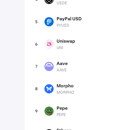
USDE
PayPal USD
5
PYUSD
PYUSD
Uniswap
6
UNI
UNI
Aave
7
AAVE
AAVE
Morpho
8
MORPHO
MORPHO
Pepe
9
PEPE
PEPE