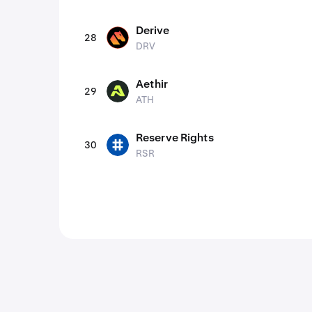
Derive
28
DRV
DRV
Aethir
29
ATH
ATH
Reserve Rights
30
RSR
RSR