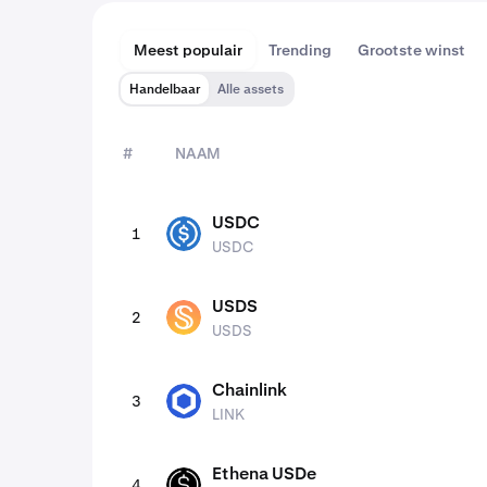
Meest populair
Trending
Grootste winst
Handelbaar
Alle assets
#
NAAM
assets
USDC
1
USDC
USDC
USDS
2
USDS
USDS
Chainlink
3
LINK
LINK
Ethena USDe
4
USDE