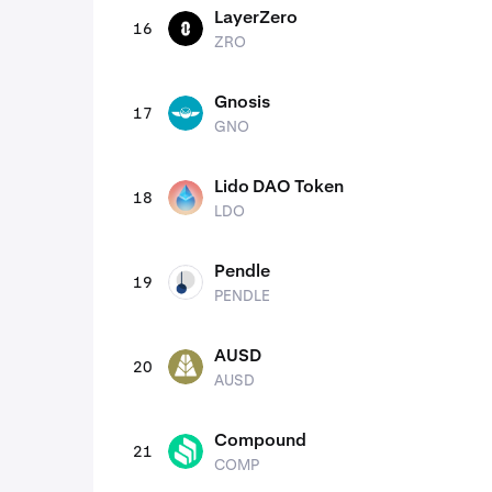
LayerZero
16
ZRO
ZRO
Gnosis
17
GNO
GNO
Lido DAO Token
18
LDO
LDO
Pendle
19
PENDLE
PENDLE
AUSD
20
AUSD
AUSD
Compound
21
COMP
COMP