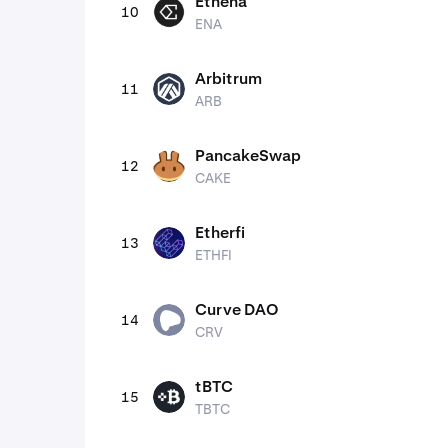
Ethena
10
ENA
ENA
Arbitrum
11
ARB
ARB
PancakeSwap
12
CAKE
CAKE
Etherfi
13
ETHFI
ETHFI
Curve DAO
14
CRV
CRV
tBTC
15
TBTC
TBTC