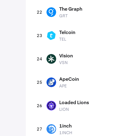
The Graph
22
GRT
GRT
Telcoin
23
TEL
TEL
Vision
24
VSN
VSN
ApeCoin
25
APE
APE
Loaded Lions
26
LION
LION
1inch
27
1INCH
1INCH