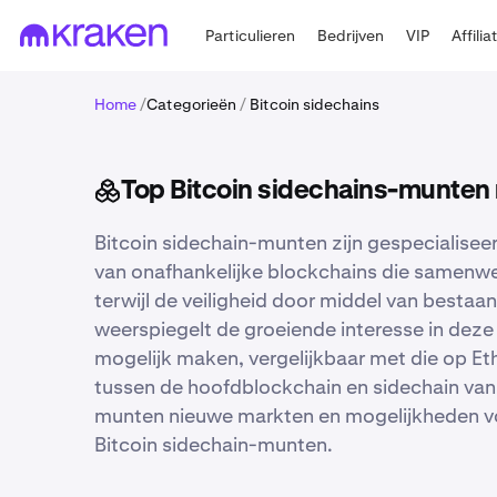
Particulieren
Bedrijven
VIP
Affilia
Home
/
Categorieën
/
Bitcoin sidechains
Top Bitcoin sidechains-munten 
Bitcoin sidechain-munten zijn gespecialisee
van onafhankelijke blockchains die samenwer
terwijl de veiligheid door middel van besta
weerspiegelt de groeiende interesse in deze
mogelijk maken, vergelijkbaar met die op E
tussen de hoofdblockchain en sidechain van 
munten nieuwe markten en mogelijkheden voo
Bitcoin sidechain-munten.