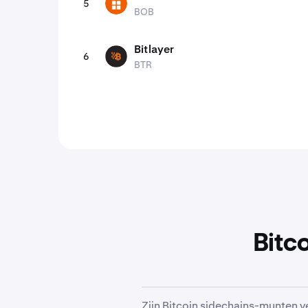
5
BOB
BOB
Bitlayer
6
BTR
BTR
Bitc
Zijn Bitcoin sidechains-munten ve