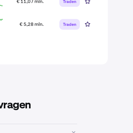
€ 11,07 mln.
Traden
€ 5,28 mln.
Traden
 vragen