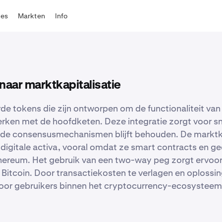
tes
Markten
Info
naar marktkapitalisatie
rde tokens die zijn ontworpen om de functionaliteit van
ken met de hoofdketen. Deze integratie zorgt voor sne
ande consensusmechanismen blijft behouden. De marktka
 digitale activa, vooral omdat ze smart contracts en g
thereum. Het gebruik van een two-way peg zorgt ervo
Bitcoin. Door transactiekosten te verlagen en oplossin
r gebruikers binnen het cryptocurrency-ecosysteem. Be