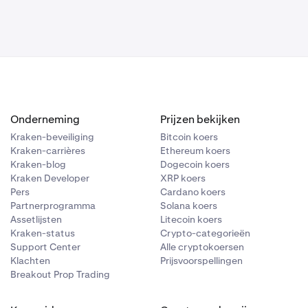
verkopen tegen de door jou gewenste
en de toegang tot geld verhinderen.
an je belegging.
of waarde van een cryptocurrency
Onderneming
Prijzen bekijken
Kraken-beveiliging
Bitcoin koers
ordt, kun je de toegang tot je geld
Kraken-carrières
Ethereum koers
Kraken-blog
Dogecoin koers
Kraken Developer
XRP koers
, wat kan leiden tot geldverlies of
Pers
Cardano koers
Partnerprogramma
Solana koers
Assetlijsten
Litecoin koers
Kraken-status
Crypto-categorieën
Support Center
Alle cryptokoersen
Klachten
Prijsvoorspellingen
Breakout Prop Trading