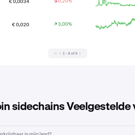
0,20%
€ 0,0034
3,00%
€ 0,020
1 - 6 of 6
oin sidechains Veelgestelde
rkrijgbaar in mijn land?