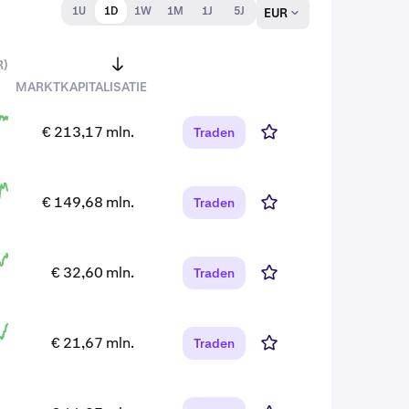
1U
1D
1W
1M
1J
5J
EUR
R)
MARKTKAPITALISATIE
€ 213,17 mln.
Traden
€ 149,68 mln.
Traden
€ 32,60 mln.
Traden
€ 21,67 mln.
Traden