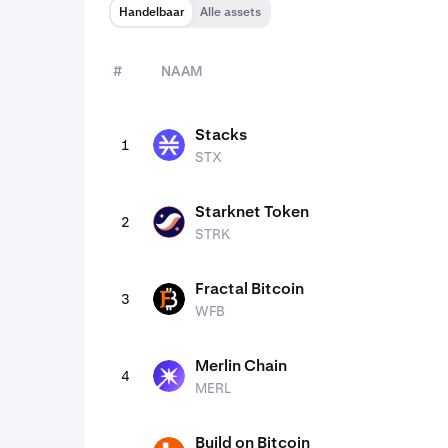
Handelbaar
Alle assets
#
NAAM
assets
Stacks
1
STX
STX
Starknet Token
2
STRK
STRK
Fractal Bitcoin
3
WFB
WFB
Merlin Chain
4
MERL
MERL
Build on Bitcoin