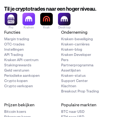
Til je cryptotrades naar een hoger niveau.
Pro
Kraken
Krak
Desktop
Functies
Onderneming
Margin trading
Kraken-beveiliging
OTC-trades
Kraken-carrières
Instellingen
Kraken-blog
API Trading
Kraken Developer
Kraken API-centrum
Pers
Stakingrewards
Partnerprogramma
Geld versturen
Assetlijsten
Periodieke aankopen
Kraken-status
Crypto kopen
Support Center
Crypto verkopen
Klachten
Breakout Prop Trading
Prijzen bekijken
Populaire markten
Bitcoin koers
BTC naar USD
Ethereum koers
ETH naar USD