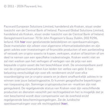
© 2011 - 2026 Payward, Inc.
Payward European Solutions Limited, handelend als Kraken, staat onder
toezicht van de Central Bank of Ireland. Payward Global Solutions Limited,
handelend als Kraken, staat onder toezicht van de Central Bank of Ireland.
Geregistreerd kantoor: 70 Sir John Rogerson’s Quay, Dublin, D02 R296,
Ierland. Klik
hier
voor gerelateerde beleidslijnen en openbaarmakingen.
Deze materialen zijn alleen voor algemene informatiedoeleinden en zijn
geen advies over investeringen of financiële producten of een aanbeveling
of verzoek om crypto-assets te kopen, verkopen, staken of bezitten of om
deel te nemen aan een specifieke tradestrategie. Kraken werkt niet en
zal niet werken aan het verhogen of verlagen van de prijs van een
bepaalde crypto-asset die het beschikbaar stelt. De onvoorspelbare aard
van de cryptoactivamarkten kan leiden tot verlies van geld. Er kan
belasting verschuldigd zijn over elk rendement en/of over elke
waardestijging van je crypto-assets en je dient onafhankelijk advies in te
winnen over jouw belastingpositie. Er kunnen geografische beperkingen
van toepassing zijn. Sommige cryptoproducten en -markten zijn niet
gereguleerd. De regelgevende status van Kraken voor zijn verschillende
producten en diensten verschilt per rechtsgebied en het is mogelijk dat je
niet beschermd wordt door compensatie van de overheid en/of
regelgevende beschermingsregelingen. Zie de Juridische
openbaarmakingen voor elk rechtsgebied (
hier
).