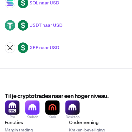
SOL naar USD
SOL
USD
USDT naar USD
USDT
USD
XRP naar USD
XRP
USD
Til je cryptotrades naar een hoger niveau.
Pro
Kraken
Krak
Desktop
Functies
Onderneming
Margin trading
Kraken-beveiliging