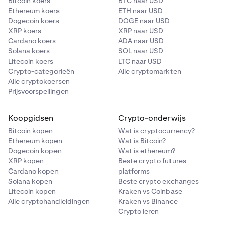
Bitcoin koers
BTC naar USD
Ethereum koers
ETH naar USD
Dogecoin koers
DOGE naar USD
XRP koers
XRP naar USD
Cardano koers
ADA naar USD
Solana koers
SOL naar USD
Litecoin koers
LTC naar USD
Crypto-categorieën
Alle cryptomarkten
Alle cryptokoersen
Prijsvoorspellingen
Koopgidsen
Crypto-onderwijs
Bitcoin kopen
Wat is cryptocurrency?
Ethereum kopen
Wat is Bitcoin?
Dogecoin kopen
Wat is ethereum?
XRP kopen
Beste crypto futures
Cardano kopen
platforms
Solana kopen
Beste crypto exchanges
Litecoin kopen
Kraken vs Coinbase
Alle cryptohandleidingen
Kraken vs Binance
Crypto leren