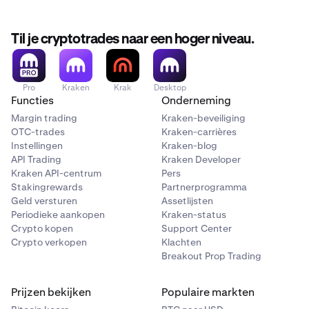
Til je cryptotrades naar een hoger niveau.
Pro
Kraken
Krak
Desktop
Functies
Onderneming
Margin trading
Kraken-beveiliging
OTC-trades
Kraken-carrières
Instellingen
Kraken-blog
API Trading
Kraken Developer
Kraken API-centrum
Pers
Stakingrewards
Partnerprogramma
Geld versturen
Assetlijsten
Periodieke aankopen
Kraken-status
Crypto kopen
Support Center
Crypto verkopen
Klachten
Breakout Prop Trading
Prijzen bekijken
Populaire markten