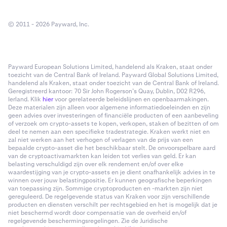
© 2011 - 2026 Payward, Inc.
Payward European Solutions Limited, handelend als Kraken, staat onder
toezicht van de Central Bank of Ireland. Payward Global Solutions Limited,
handelend als Kraken, staat onder toezicht van de Central Bank of Ireland.
Geregistreerd kantoor: 70 Sir John Rogerson’s Quay, Dublin, D02 R296,
Ierland. Klik
hier
voor gerelateerde beleidslijnen en openbaarmakingen.
Deze materialen zijn alleen voor algemene informatiedoeleinden en zijn
geen advies over investeringen of financiële producten of een aanbeveling
of verzoek om crypto-assets te kopen, verkopen, staken of bezitten of om
deel te nemen aan een specifieke tradestrategie. Kraken werkt niet en
zal niet werken aan het verhogen of verlagen van de prijs van een
bepaalde crypto-asset die het beschikbaar stelt. De onvoorspelbare aard
van de cryptoactivamarkten kan leiden tot verlies van geld. Er kan
belasting verschuldigd zijn over elk rendement en/of over elke
waardestijging van je crypto-assets en je dient onafhankelijk advies in te
winnen over jouw belastingpositie. Er kunnen geografische beperkingen
van toepassing zijn. Sommige cryptoproducten en -markten zijn niet
gereguleerd. De regelgevende status van Kraken voor zijn verschillende
producten en diensten verschilt per rechtsgebied en het is mogelijk dat je
niet beschermd wordt door compensatie van de overheid en/of
regelgevende beschermingsregelingen. Zie de Juridische