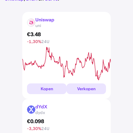
Uniswap
UNI
uni
€
3
.
48
-1,30%
24U
Kopen
Verkopen
dYdX
DYDX
dydx
€
0
.
098
-3,30%
24U