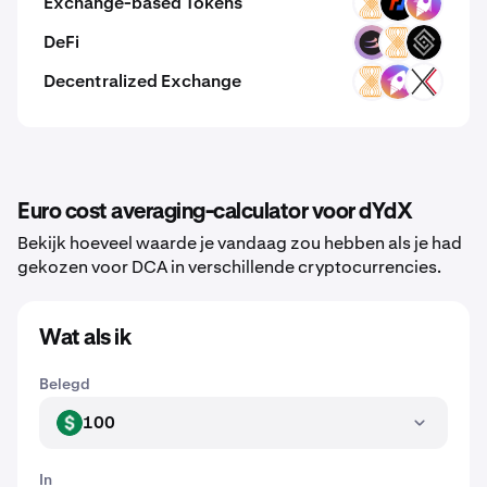
Exchange-based Tokens
VELAR
BMEX
ZM
DeFi
BETA
VELAR
DECT
Decentralized Exchange
VELAR
ZM
EXCC
Euro cost averaging-calculator voor dYdX
Bekijk hoeveel waarde je vandaag zou hebben als je had
gekozen voor DCA in verschillende cryptocurrencies.
Wat als ik
Belegd
100
USD
In