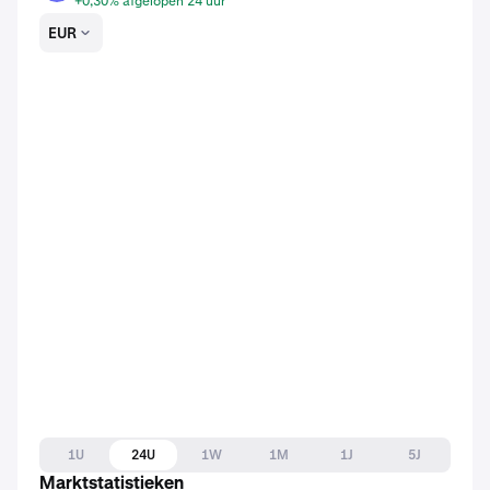
+0,30% afgelopen 24 uur
EUR
1U
24U
1W
1M
1J
5J
Marktstatistieken