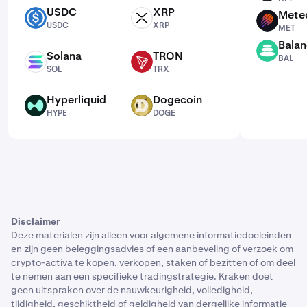
USDC
XRP
Mete
USDC
XRP
MET
USDC
XRP
MET
Balan
BAL
Solana
TRON
BAL
SOL
TRX
SOL
TRX
Hyperliquid
Dogecoin
HYPE
DOGE
HYPE
DOGE
Disclaimer
Deze materialen zijn alleen voor algemene informatiedoeleinden
en zijn geen beleggingsadvies of een aanbeveling of verzoek om
crypto-activa te kopen, verkopen, staken of bezitten of om deel
te nemen aan een specifieke tradingstrategie. Kraken doet
geen uitspraken over de nauwkeurigheid, volledigheid,
tijdigheid, geschiktheid of geldigheid van dergelijke informatie