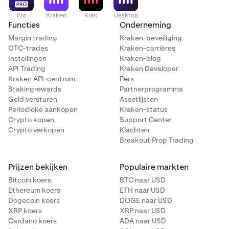
Pro
Kraken
Krak
Desktop
Functies
Onderneming
Margin trading
Kraken-beveiliging
OTC-trades
Kraken-carrières
Instellingen
Kraken-blog
API Trading
Kraken Developer
Kraken API-centrum
Pers
Stakingrewards
Partnerprogramma
Geld versturen
Assetlijsten
Periodieke aankopen
Kraken-status
Crypto kopen
Support Center
Crypto verkopen
Klachten
Breakout Prop Trading
Prijzen bekijken
Populaire markten
Bitcoin koers
BTC naar USD
Ethereum koers
ETH naar USD
Dogecoin koers
DOGE naar USD
XRP koers
XRP naar USD
Cardano koers
ADA naar USD