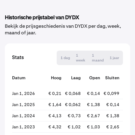
Historische prijstabel van DYDX
Bekijk de prijsgeschiedenis van DYDX per dag, week,
maand of jaar.
1
1
Stats
1 dag
1 jaar
week
maand
Datum
Hoog
Laag
Open
Sluiten
wijz
Jan 1, 2026
€ 0,21
€ 0,068
€ 0,14
€ 0,099
-30
Jan 1, 2025
€ 1,64
€ 0,062
€ 1,38
€ 0,14
-89
Jan 1, 2024
€ 4,13
€ 0,73
€ 2,67
€ 1,38
-48
Jan 1, 2023
€ 4,32
€ 1,02
€ 1,03
€ 2,65
+157