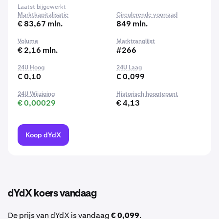
Laatst bijgewerkt
Marktkapitalisatie
Circulerende voorraad
€ 83,67 mln.
849 mln.
Volume
Marktranglijst
€ 2,16 mln.
#266
24U Hoog
24U Laag
€ 0,10
€ 0,099
24U Wijziging
Historisch hoogtepunt
€ 0,00029
€ 4,13
Koop dYdX
dYdX koers vandaag
De prijs van dYdX is vandaag
€ 0,099
.