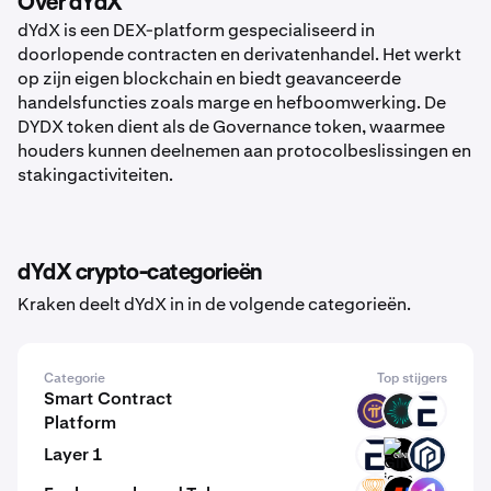
Over dYdX
dYdX is een DEX-platform gespecialiseerd in
doorlopende contracten en derivatenhandel. Het werkt
op zijn eigen blockchain en biedt geavanceerde
handelsfuncties zoals marge en hefboomwerking. De
DYDX token dient als de Governance token, waarmee
houders kunnen deelnemen aan protocolbeslissingen en
stakingactiviteiten.
dYdX crypto-categorieën
Kraken deelt dYdX in in de volgende categorieën.
Categorie
Top stijgers
Smart Contract
PI
BVM
EVR
Platform
Layer 1
EVR
GINI
PAW