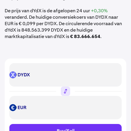
De prijs van dYdX is de afgelopen 24 uur
+0,30%
veranderd. De huidige conversiekoers van DYDX naar
EUR is € 0,099 per DYDX. De circulerende voorraad van
dYdX is 848.563.399 DYDX en de huidige
marktkapitalisatie van dYdX is
€ 83.666.654
.
DYDX
DYDX
EUR
EUR
Buy/Sell