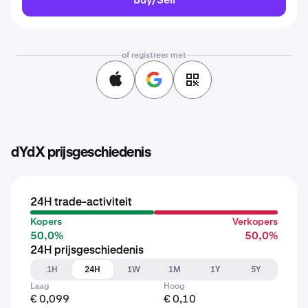
of registreer met
dYdX prijsgeschiedenis
24H trade-activiteit
Kopers
Verkopers
50,0%
50,0%
24H prijsgeschiedenis
1H
24H
1W
1M
1Y
5Y
Laag
Hoog
€ 0,099
€ 0,10