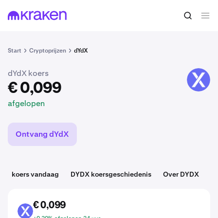
€ 0,099
DYDX kopen
afgelopen
Start
Cryptoprijzen
dYdX
dYdX koers
DYDX
€ 0,099
afgelopen
Ontvang dYdX
koers vandaag
DYDX koersgeschiedenis
Over DYDX
Ca
€ 0,099
DYDX