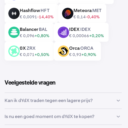
Hashflow
HFT
Meteora
MET
HFT
MET
€ 0,0091
-14,40%
€ 0,14
-0,40%
Balancer
BAL
IDEX
IDEX
BAL
IDEX
€ 0,096
+0,80%
€ 0,00066
+0,20%
0X
ZRX
Orca
ORCA
ZRX
ORCA
€ 0,071
+0,50%
€ 0,93
+0,90%
Veelgestelde vragen
Kan ik dYdX traden tegen een lagere prijs?
Ja, je kunt Aangepaste orders gebruiken op Kraken om
Is nu een goed moment om dYdX te kopen?
automatisch dYdX te kopen als het een lagere prijs
bereikt.
De markt timen kan een ongelofelijke uitdaging zijn,