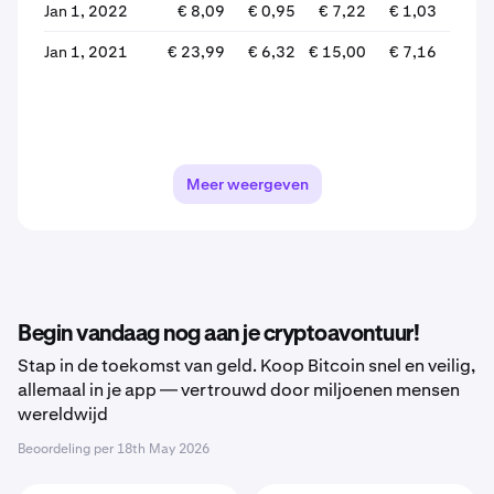
Jan 1, 2022
€ 8,09
€ 0,95
€ 7,22
€ 1,03
-85
Jan 1, 2021
€ 23,99
€ 6,32
€ 15,00
€ 7,16
-52
Meer weergeven
Begin vandaag nog aan je cryptoavontuur!
Stap in de toekomst van geld. Koop Bitcoin snel en veilig,
allemaal in je app — vertrouwd door miljoenen mensen
wereldwijd
Beoordeling per
18th May 2026