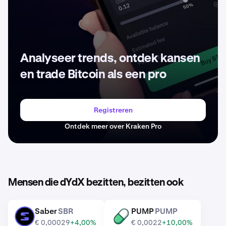
Analyseer trends, ontdek kansen
en trade Bitcoin als een pro
Registreren
Ontdek meer over Kraken Pro
Mensen die dYdX bezitten, bezitten ook
Saber
SBR
PUMP
PUMP
SBR
PUMP
€ 0,00029
+4,00%
€ 0,0022
+10,00%