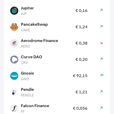
Jupiter
1,90
€ 0,16
JUP
JUP
PancakeSwap
2,40
€ 1,24
CAKE
CAKE
Aerodrome Finance
1,80
€ 0,38
AERO
AERO
Curve DAO
7,60
€ 0,20
CRV
CRV
Gnosis
0,30
€ 92,15
GNO
GNO
Pendle
1,10
€ 1,21
PENDLE
PENDLE
Falcon Finance
1,30
€ 0,056
FF
FF