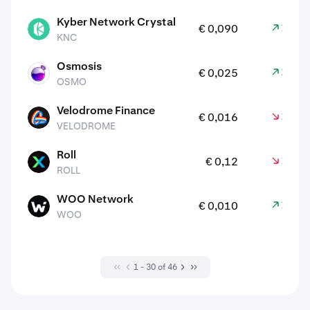
Kyber Network Crystal
1,60
€ 0,090
KNC
KNC
Osmosis
2,60
€ 0,025
OSMO
OSMO
Velodrome Finance
2,00
€ 0,016
VELODROME
VELODROME
Roll
1,90
€ 0,12
ROLL
ROLL
WOO Network
1,80
€ 0,010
WOO
WOO
1 - 30 of 46