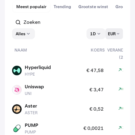
Meest populair
Trending
Grootste winst
Grootste 
Alles
1D
EUR
NAAM
KOERS
VERANDERIN
(24 UUR
assets
Hyperliquid
1,30
€ 47,58
HYPE
HYPE
Uniswap
0,10
€ 3,47
UNI
UNI
Aster
0,80
€ 0,52
ASTER
ASTER
PUMP
3,70
€ 0,0021
PUMP
PUMP