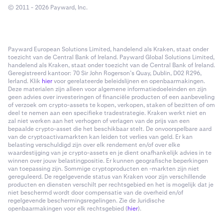
© 2011 - 2026 Payward, Inc.
Payward European Solutions Limited, handelend als Kraken, staat onder
toezicht van de Central Bank of Ireland. Payward Global Solutions Limited,
handelend als Kraken, staat onder toezicht van de Central Bank of Ireland.
Geregistreerd kantoor: 70 Sir John Rogerson’s Quay, Dublin, D02 R296,
Ierland. Klik
hier
voor gerelateerde beleidslijnen en openbaarmakingen.
Deze materialen zijn alleen voor algemene informatiedoeleinden en zijn
geen advies over investeringen of financiële producten of een aanbeveling
of verzoek om crypto-assets te kopen, verkopen, staken of bezitten of om
deel te nemen aan een specifieke tradestrategie. Kraken werkt niet en
zal niet werken aan het verhogen of verlagen van de prijs van een
bepaalde crypto-asset die het beschikbaar stelt. De onvoorspelbare aard
van de cryptoactivamarkten kan leiden tot verlies van geld. Er kan
belasting verschuldigd zijn over elk rendement en/of over elke
waardestijging van je crypto-assets en je dient onafhankelijk advies in te
winnen over jouw belastingpositie. Er kunnen geografische beperkingen
van toepassing zijn. Sommige cryptoproducten en -markten zijn niet
gereguleerd. De regelgevende status van Kraken voor zijn verschillende
producten en diensten verschilt per rechtsgebied en het is mogelijk dat je
niet beschermd wordt door compensatie van de overheid en/of
regelgevende beschermingsregelingen. Zie de Juridische
openbaarmakingen voor elk rechtsgebied (
hier
).