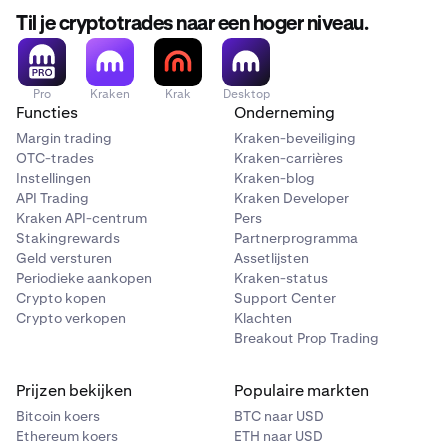
Chintai met
-5,50%
Til je cryptotrades naar een hoger niveau.
Operationeel risico
: Technische problemen, uitval
van exchanges of wallet-storingen kunnen de
toegang tot geld verhinderen.
Pro
Kraken
Krak
Desktop
Risico op scams
: Frauduleuze projecten of
Functies
Onderneming
Ponzifraude kunnen leiden tot volledig verlies van je
Margin trading
Kraken-beveiliging
belegging.
OTC-trades
Kraken-carrières
Instellingen
Kraken-blog
Technologisch risico
: Bugs of fouten in
API Trading
Kraken Developer
blockchaintechnologie kunnen de functionaliteit of
Kraken API-centrum
Pers
waarde van een cryptocurrency ondermijnen.
Stakingrewards
Partnerprogramma
Geld versturen
Assetlijsten
Risico voor de tegenpartij
: Als een crypto-exchange
Periodieke aankopen
Kraken-status
of -platform failliet gaat of gehackt wordt, kun je de
Crypto kopen
Support Center
toegang tot je geld verliezen.
Crypto verkopen
Klachten
Breakout Prop Trading
Smart contract-risico
: Kwetsbaarheden of bugs in
smart contracts kunnen worden misbruikt, wat kan
leiden tot geldverlies of contractbreuk.
Prijzen bekijken
Populaire markten
Bitcoin koers
BTC naar USD
Ethereum koers
ETH naar USD