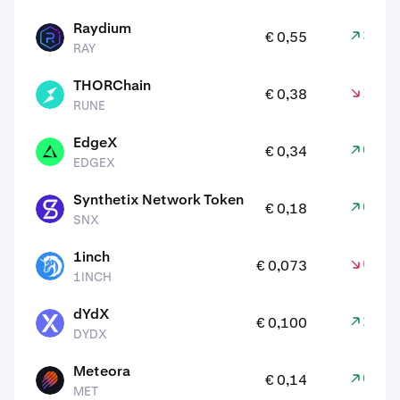
Raydium
3,30
€ 0,55
RAY
RAY
THORChain
1,90
€ 0,38
RUNE
RUNE
EdgeX
0,20
€ 0,34
EDGEX
EDGEX
Synthetix Network Token
0,30
€ 0,18
SNX
SNX
1inch
0,20
€ 0,073
1INCH
1INCH
dYdX
2,70
€ 0,100
DYDX
DYDX
Meteora
0,00
€ 0,14
MET
MET