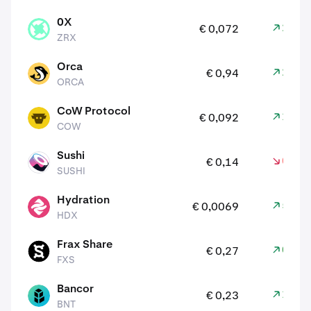
0X
2,90
€ 0,072
ZRX
ZRX
Orca
2,40
€ 0,94
ORCA
ORCA
CoW Protocol
1,00
€ 0,092
COW
COW
Sushi
0,70
€ 0,14
SUSHI
SUSHI
Hydration
5,00
€ 0,0069
HDX
HDX
Frax Share
0,30
€ 0,27
FXS
FXS
Bancor
1,70
€ 0,23
BNT
BNT