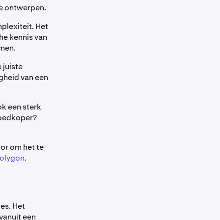
te ontwerpen.
lexiteit. Het
che kennis van
emen.
 juiste
igheid van een
k een sterk
 Goedkoper?
oor om het te
olygon
.
es. Het
vanuit een