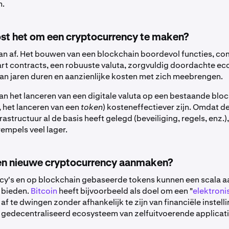
n.
st het om een cryptocurrency te maken?
an af. Het bouwen van een blockchain boordevol functies, c
rt contracts, een robuuste valuta, zorgvuldig doordachte e
an jaren duren en aanzienlijke kosten met zich meebrengen.
 het lanceren van een digitale valuta op een bestaande block
 het lanceren van een
token
) kosteneffectiever zijn. Omdat 
astructuur al de basis heeft gelegd (beveiliging, regels, enz.),
empels veel lager.
n nieuwe cryptocurrency aanmaken?
y's en op blockchain gebaseerde tokens kunnen een scala a
 bieden.
Bitcoin
heeft bijvoorbeeld als doel om een "
elektroni
 af te dwingen zonder afhankelijk te zijn van financiële instelli
gedecentraliseerd ecosysteem van zelfuitvoerende applicati