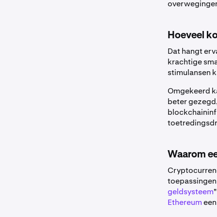
overweginge
Hoeveel ko
Dat hangt erv
krachtige sma
stimulansen k
Omgekeerd kan
beter gezegd,
blockchaininfr
toetredingsdr
Waarom ee
Cryptocurrenc
toepassingen
geldsysteem
"
Ethereum
een 