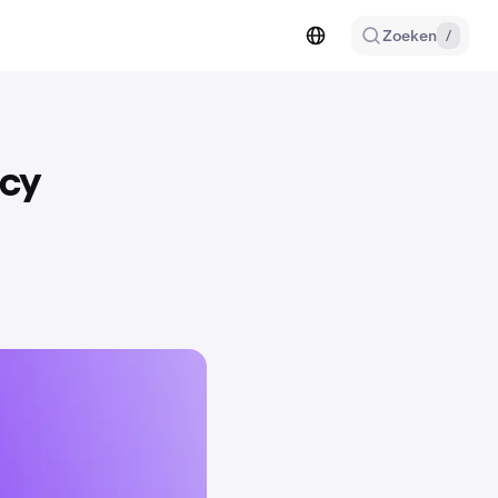
Zoeken
/
ncy