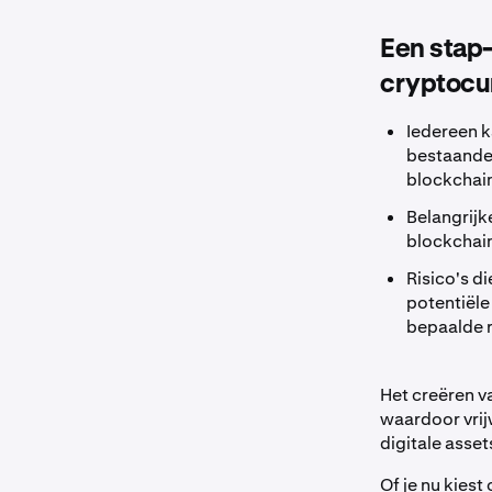
Een stap-
cryptocu
Iedereen k
bestaande 
blockchai
Belangrijk
blockchain
Risico's d
potentiële
bepaalde 
Het creëren v
waardoor vrij
digitale asset
Of je nu kies