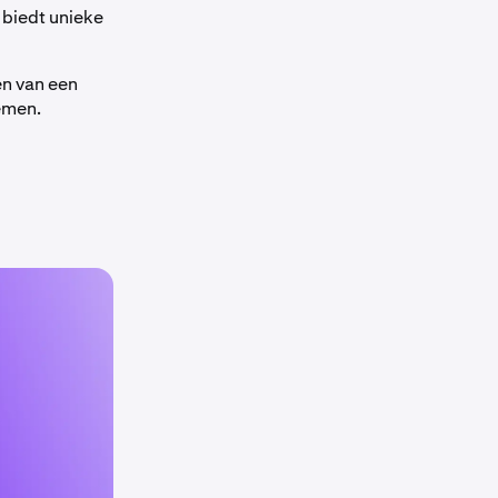
 biedt unieke
en van een
emen.