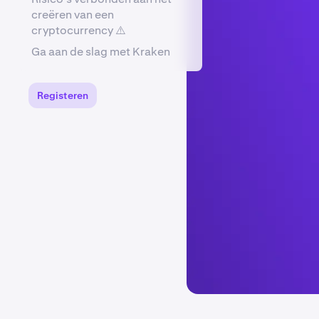
creëren van een
cryptocurrency ⚠️
Ga aan de slag met Kraken
Registeren