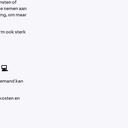
nsten of
 te nemen aan
king, om maar
rm ook sterk
 💻
 iemand kan
 kosten en