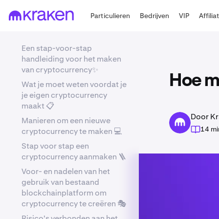
Particulieren
Bedrijven
VIP
Affilia
Een stap-voor-stap
handleiding voor het maken
van cryptocurrency✨
Hoe ma
Wat je moet weten voordat je
je eigen cryptocurrency
maakt 📋
Door Kr
Manieren om een nieuwe
14 mi
cryptocurrency te maken 💻
Stap voor stap een
cryptocurrency aanmaken 🪜
Voor- en nadelen van het
gebruik van bestaand
blockchainplatform om
cryptocurrency te creëren 🎭
Risico's verbonden aan het