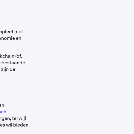
ompleet met
conomie en
chain (of,
de bestaande
 zijn de
an
sch
ngen, terwijl
es wil bieden.