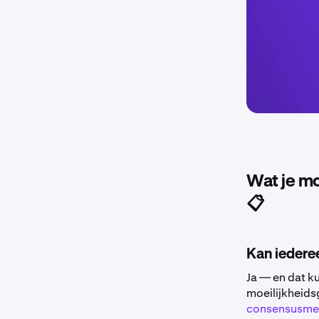
Wat je mo
📋
Kan iedere
Ja — en dat ku
moeilijkheids
consensusme