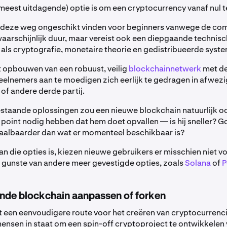
 meest uitdagende) optie is om een cryptocurrency vanaf nul 
deze weg ongeschikt vinden voor beginners vanwege de comp
 waarschijnlijk duur, maar vereist ook een diepgaande technis
ls cryptografie, monetaire theorie en gedistribueerde syst
et opbouwen van een robuust, veilig
blockchainnetwerk
met de
eelnemers aan te moedigen zich eerlijk te gedragen in afwez
of andere derde partij.
staande oplossingen zou een nieuwe blockchain natuurlijk oo
g point nodig hebben dat hem doet opvallen — is hij sneller?
aalbaarder dan wat er momenteel beschikbaar is?
an die opties is, kiezen nieuwe gebruikers er misschien niet v
 gunste van andere meer gevestigde opties, zoals
Solana
of
P
nde blockchain aanpassen of forken
dt een eenvoudigere route voor het creëren van cryptocurrenci
mensen in staat om een spin-off cryptoproject te ontwikkelen 