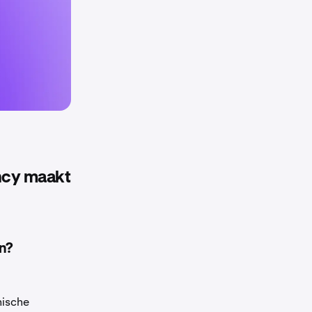
ncy maakt
en?
nische