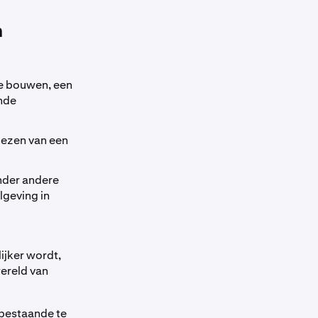
n
te bouwen, een
ande
kiezen van een
nder andere
lgeving in
ijker wordt,
wereld van
 bestaande te