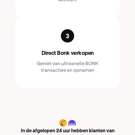
Direct Bonk verkopen
Geniet van ultrasnelle BONK
transacties en opnamen
BONK
In de afgelopen 24 uur hebben klanten van