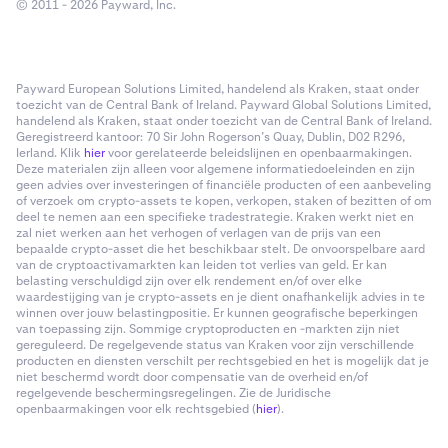
© 2011 - 2026 Payward, Inc.
Payward European Solutions Limited, handelend als Kraken, staat onder
toezicht van de Central Bank of Ireland. Payward Global Solutions Limited,
handelend als Kraken, staat onder toezicht van de Central Bank of Ireland.
Geregistreerd kantoor: 70 Sir John Rogerson’s Quay, Dublin, D02 R296,
Ierland. Klik
hier
voor gerelateerde beleidslijnen en openbaarmakingen.
Deze materialen zijn alleen voor algemene informatiedoeleinden en zijn
geen advies over investeringen of financiële producten of een aanbeveling
of verzoek om crypto-assets te kopen, verkopen, staken of bezitten of om
deel te nemen aan een specifieke tradestrategie. Kraken werkt niet en
zal niet werken aan het verhogen of verlagen van de prijs van een
bepaalde crypto-asset die het beschikbaar stelt. De onvoorspelbare aard
van de cryptoactivamarkten kan leiden tot verlies van geld. Er kan
belasting verschuldigd zijn over elk rendement en/of over elke
waardestijging van je crypto-assets en je dient onafhankelijk advies in te
winnen over jouw belastingpositie. Er kunnen geografische beperkingen
van toepassing zijn. Sommige cryptoproducten en -markten zijn niet
gereguleerd. De regelgevende status van Kraken voor zijn verschillende
producten en diensten verschilt per rechtsgebied en het is mogelijk dat je
niet beschermd wordt door compensatie van de overheid en/of
regelgevende beschermingsregelingen. Zie de Juridische
openbaarmakingen voor elk rechtsgebied (
hier
).