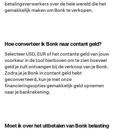
betalingsverwerkers over de hele wereld die het
gemakkelijk maken om Bonk te verkopen.
Hoe converteer ik Bonk naar contant geld?
Selecteer USD, EUR of het contante geld van jouw
voorkeur in de tool hierboven om te zien hoeveel
geld je zult ontvangen bij de verkoop van je Bonk.
Zodra je je Bonk in contant geld hebt
geconverteerd, kun je met onze
financieringsopties gemakkelijk geld opnemen
naar je bankrekening.
Moet ik over het uitbetalen van Bonk belasting