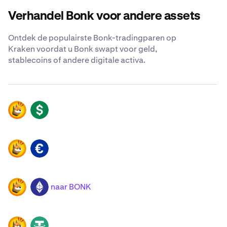
Verhandel Bonk voor andere assets
Ontdek de populairste Bonk-tradingparen op
Kraken voordat u Bonk swapt voor geld,
stablecoins of andere digitale activa.
BONK
USD
BONK
EUR
naar BONK
BONK
ETH
BONK
USDT