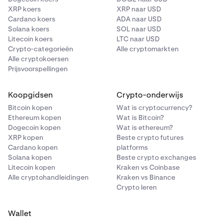
XRP koers
XRP naar USD
Cardano koers
ADA naar USD
Solana koers
SOL naar USD
Litecoin koers
LTC naar USD
Crypto-categorieën
Alle cryptomarkten
Alle cryptokoersen
Prijsvoorspellingen
Koopgidsen
Crypto-onderwijs
Bitcoin kopen
Wat is cryptocurrency?
Ethereum kopen
Wat is Bitcoin?
Dogecoin kopen
Wat is ethereum?
XRP kopen
Beste crypto futures
Cardano kopen
platforms
Solana kopen
Beste crypto exchanges
Litecoin kopen
Kraken vs Coinbase
Alle cryptohandleidingen
Kraken vs Binance
Crypto leren
Wallet