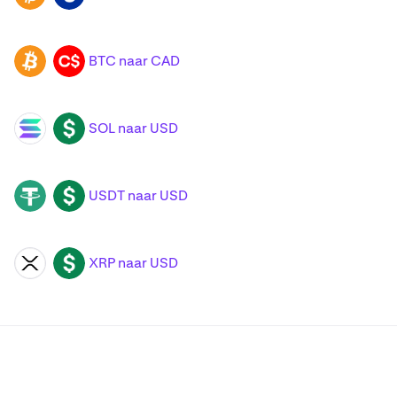
BTC naar CAD
BTC
CAD
SOL naar USD
SOL
USD
USDT naar USD
USDT
USD
XRP naar USD
XRP
USD