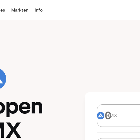
tes
Markten
Info
open
GMX
GMX
MX