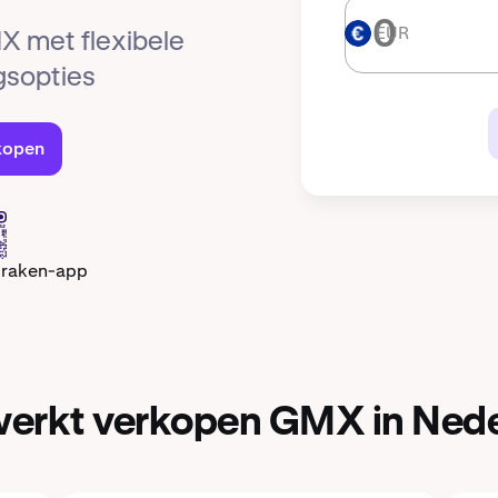
EUR
EUR
X met flexibele
ngsopties
kopen
Kraken-app
erkt verkopen GMX in Ned