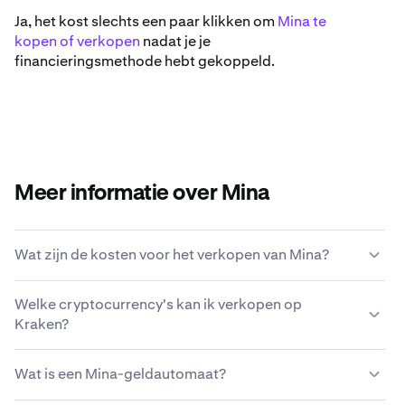
Ja, het kost slechts een paar klikken om
Mina te
kopen of verkopen
nadat je je
financieringsmethode hebt gekoppeld.
Meer informatie over Mina
Wat zijn de kosten voor het verkopen van Mina?
Kraken biedt een concurrerende kostenstructuur op
Welke cryptocurrency's kan ik verkopen op
basis van transactiegrootte, type asset, betaalmethode
Kraken?
en marktomstandigheden.
Lees meer over de
kostenstructuur van Kraken
.
Met Kraken kun je naadloos 200+ cryptocurrencies
Wat is een Mina-geldautomaat?
kopen en verkopen, waaronder Mina.