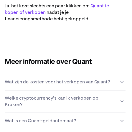
Ja, het kost slechts een paar klikken om
Quant te
kopen of verkopen
nadat je je
financieringsmethode hebt gekoppeld.
Meer informatie over Quant
Wat zijn de kosten voor het verkopen van Quant?
Kraken biedt een concurrerende kostenstructuur op
Welke cryptocurrency's kan ik verkopen op
basis van transactiegrootte, type asset, betaalmethode
Kraken?
en marktomstandigheden.
Lees meer over de
kostenstructuur van Kraken
.
Met Kraken kun je naadloos 200+ cryptocurrencies
Wat is een Quant-geldautomaat?
kopen en verkopen, waaronder Quant.