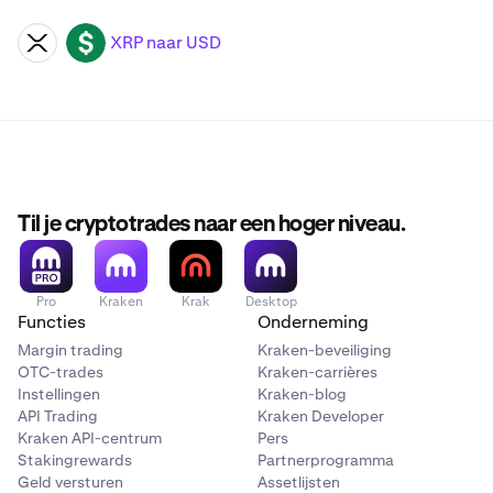
XRP naar USD
XRP
USD
Til je cryptotrades naar een hoger niveau.
Pro
Kraken
Krak
Desktop
Functies
Onderneming
Margin trading
Kraken-beveiliging
OTC-trades
Kraken-carrières
Instellingen
Kraken-blog
API Trading
Kraken Developer
Kraken API-centrum
Pers
Stakingrewards
Partnerprogramma
Geld versturen
Assetlijsten