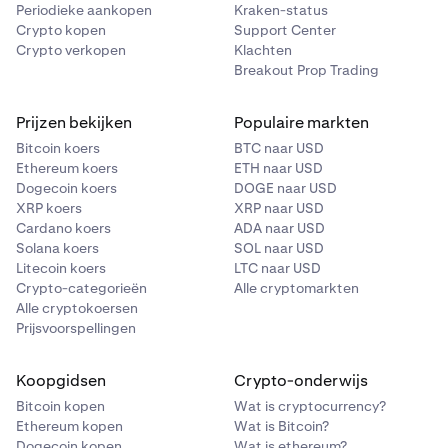
Periodieke aankopen
Kraken-status
Crypto kopen
Support Center
Crypto verkopen
Klachten
Breakout Prop Trading
Prijzen bekijken
Populaire markten
Bitcoin koers
BTC naar USD
Ethereum koers
ETH naar USD
Dogecoin koers
DOGE naar USD
XRP koers
XRP naar USD
Cardano koers
ADA naar USD
Solana koers
SOL naar USD
Litecoin koers
LTC naar USD
Crypto-categorieën
Alle cryptomarkten
Alle cryptokoersen
Prijsvoorspellingen
Koopgidsen
Crypto-onderwijs
Bitcoin kopen
Wat is cryptocurrency?
Ethereum kopen
Wat is Bitcoin?
Dogecoin kopen
Wat is ethereum?