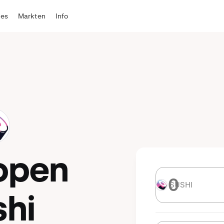
tes
Markten
Info
open
SUSHI
SUSHI
shi