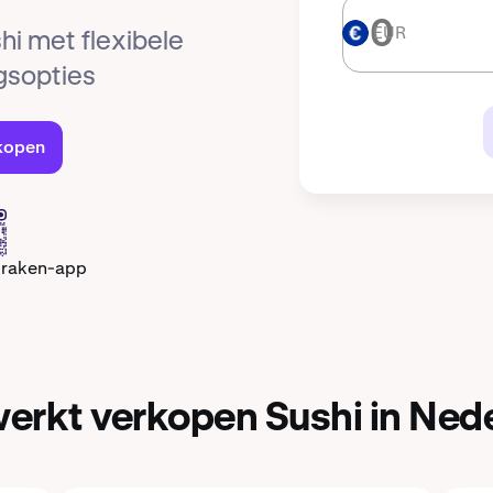
EUR
EUR
hi met flexibele
ngsopties
rkopen
Kraken-app
erkt verkopen Sushi in Ned