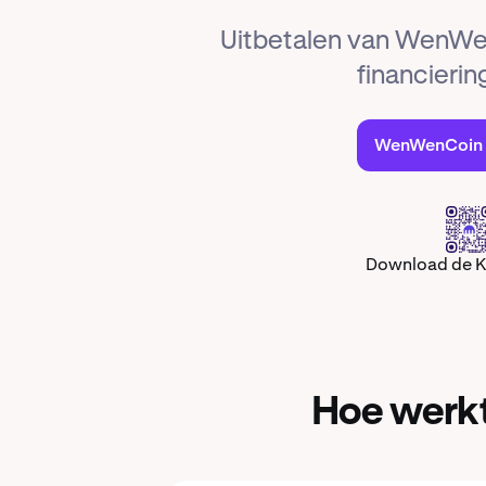
Uitbetalen van WenWe
financieri
WenWenCoin 
Download de 
Hoe werk