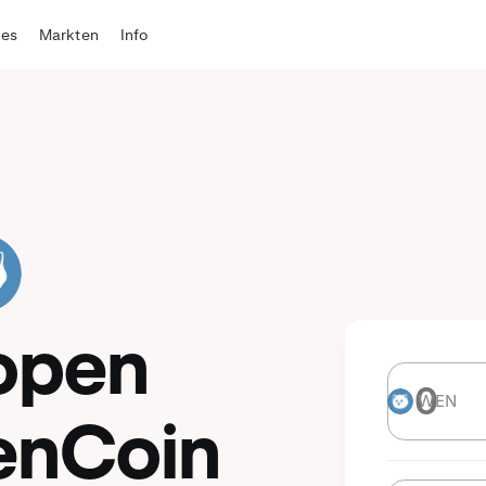
tes
Markten
Info
open
WEN
WEN
nCoin