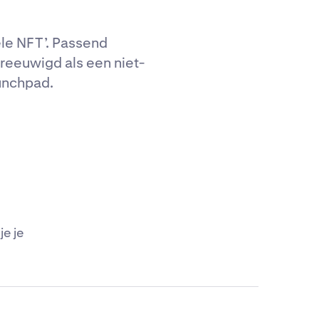
ele NFT’. Passend
reeuwigd als een niet-
unchpad.
e je