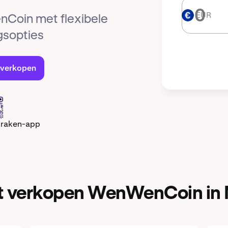
EUR
EUR
nCoin met flexibele
ngsopties
verkopen
Kraken-app
t verkopen WenWenCoin in 