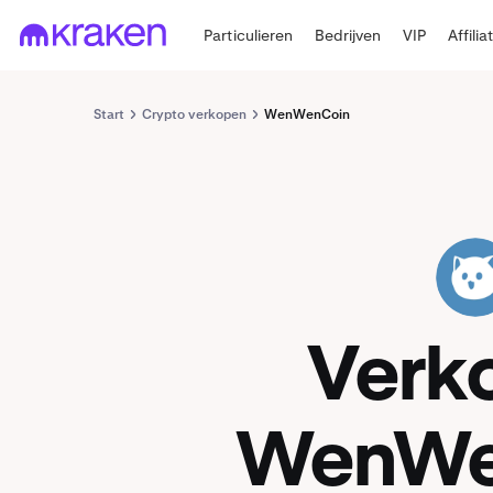
Particulieren
Bedrijven
VIP
Affilia
Start
Crypto verkopen
WenWenCoin
WEN
Verk
WenWe