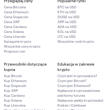
Przeglądaj ceny
Popularne rynki
Cena Bitcoina
BTC na USD
Cena Ethereum
ETH na USD
Cena Dogecoin
DOGE na USD
Cena XRP
XRP na USD
Cena Cardano
ADA na USD
Cena Solana
SOL na USD
Cena Litecoin
LTC na USD
Kategorie krypto
Wszystkie rynki krypto
Wszystkie ceny krypto
Prognozy cen
Przewodniki dotyczące
Edukacja w zakresie
kupna
krypto
Kup Bitcoin
Czym jest kryptowaluta?
Kup Ethereum
Czym jest Bitcoin?
Kup Dogecoin
Czym jest Ethereum?
Kup XRP
Najlepsze kryptowalutowe
Kup Cardano
platformy futures
Kup Solana
Najlepsze giełdy kryptowalut
Kup Litecoina
Kraken i Coinbase