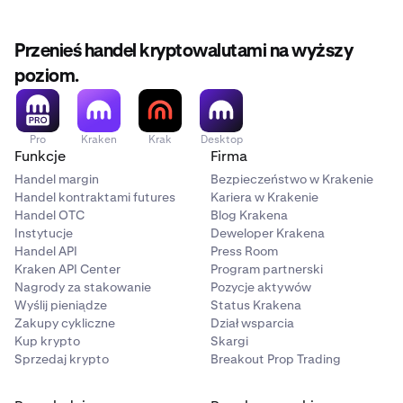
Przenieś handel kryptowalutami na wyższy
poziom.
Pro
Kraken
Krak
Desktop
Funkcje
Firma
Handel margin
Bezpieczeństwo w Krakenie
Handel kontraktami futures
Kariera w Krakenie
Handel OTC
Blog Krakena
Instytucje
Deweloper Krakena
Handel API
Press Room
Kraken API Center
Program partnerski
Nagrody za stakowanie
Pozycje aktywów
Wyślij pieniądze
Status Krakena
Zakupy cykliczne
Dział wsparcia
Kup krypto
Skargi
Sprzedaj krypto
Breakout Prop Trading