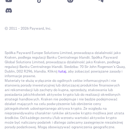
© 2011 – 2026 Payward, Inc.
Spółka Payward Europe Solutions Limited, prowadząca działalność jako
Kraken, podlega regulacji Banku Centralnego Irlandii. Spółka Payward
Global Solutions Limited, prowadząca działalność jako Kraken, podlega
regulacji Banku Centralnego Irlandii. Siedziba: 70 Sir John Rogerson’s Quay,
Dublin, D02 R296, Irlandia. Kliknij
tutaj
, aby zobaczyć powiązane zasady i
informacje prawne.
Materiały te służą wyłącznie do ogólnych celów informacyjnych i nie
stanowią porady inwestycyjnej lub dotyczącej produktów finansowych
ani rekomendacji lub zachęty do kupna, sprzedaży, stakowania lub
posiadania jakichkolwiek aktywów krypto lub do realizacji określonych
strategii handlowych. Kraken nie podejmuje i nie będzie podejmować
działań mających na celu podwyższenie lub obniżenie ceny
jakiegokolwiek udostępnianego aktywa krypto. Ze względu na
nieprzewidywalny charakter rynków aktywów krypto możliwa jest utrata
środków. Od każdego zwrotu i/lub wzrostu wartości aktywów krypto
może być naliczany podatek i dlatego zalecamy zasięgnięcie niezależnej
porady podatkowej. Mogą obowiązywać ograniczenia geograficzne.