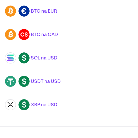
BTC na EUR
BTC
EUR
BTC na CAD
BTC
CAD
SOL na USD
SOL
USD
USDT na USD
USDT
USD
XRP na USD
XRP
USD