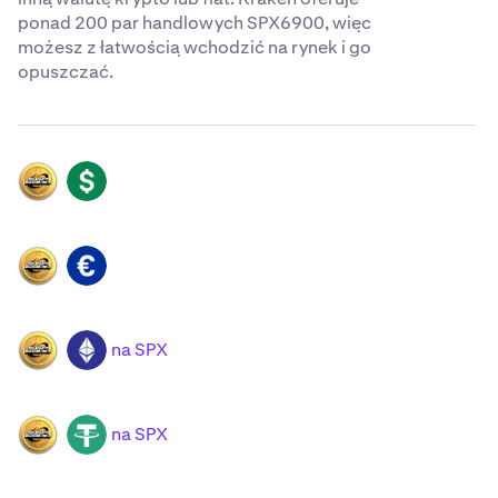
ponad 200 par handlowych SPX6900, więc
możesz z łatwością wchodzić na rynek i go
opuszczać.
SPX
USD
SPX
EUR
na SPX
SPX
ETH
na SPX
SPX
USDT