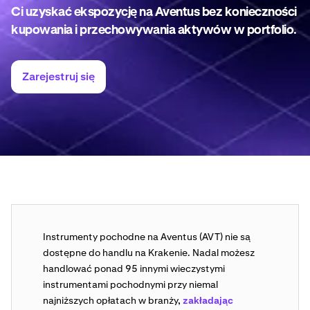
Ci uzyskać ekspozycję na Aventus bez konieczności
kupowania i przechowywania aktywów w portfolio.
Zarejestruj się
Instrumenty pochodne na Aventus (AVT) nie są
dostępne do handlu na Krakenie. Nadal możesz
handlować ponad 95 innymi wieczystymi
instrumentami pochodnymi przy niemal
najniższych opłatach w branży,
zakładając