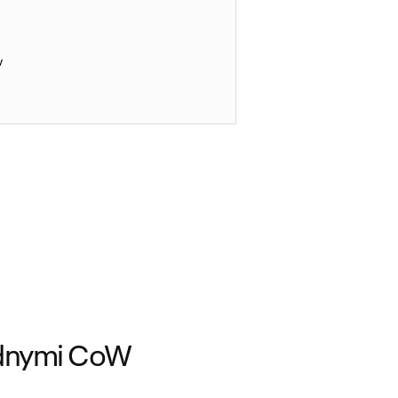
w
dnymi CoW