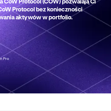
a CoW Protocol (COW) pozwalają Ci
CoW Protocol bez konieczności
ania aktywów w portfolio.
n Pro