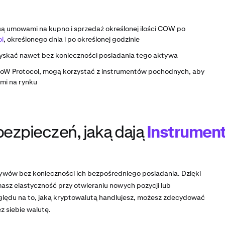
ą umowami na kupno i sprzedaż określonej ilości COW po
l
, określonego dnia i po określonej godzinie
yskać nawet bez konieczności posiadania tego aktywa
 CoW Protocol, mogą korzystać z instrumentów pochodnych, aby
mi na rynku
ezpieczeń, jaką dają
Instrumen
ywów bez konieczności ich bezpośredniego posiadania. Dzięki
masz elastyczność przy otwieraniu nowych pozycji lub
zględu na to, jaką kryptowalutą handlujesz, możesz zdecydować
z siebie walutę.