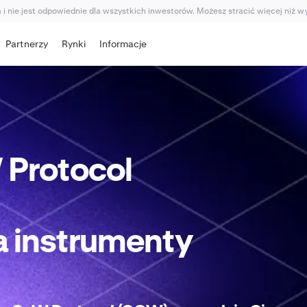
 nie jest odpowiednie dla wszystkich inwestorów. Możesz stracić więcej niż 
Partnerzy
Rynki
Informacje
Protocol
a
instrumenty