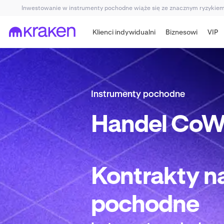
Inwestowanie w instrumenty pochodne wiąże się ze znacznym ryzykiem i
Klienci indywidualni
Biznesowi
VIP
Instrumenty pochodne
Handel
CoW 
Kontrakty n
pochodne