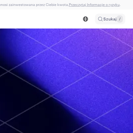
wynosi zainwestowana przez Ciebie kwota.
Przeczytaj Informacje o ryzyku
.
Szukaj
/