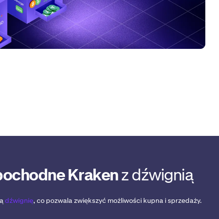
pochodne Kraken
z dźwignią
ją
dźwignię
, co pozwala zwiększyć możliwości kupna i sprzedaży.