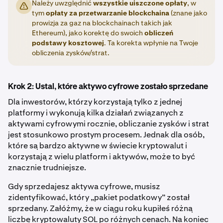
Należy uwzględnić
wszystkie uiszczone opłaty
, w
tym
opłaty za przetwarzanie blockchaina
(znane jako
prowizja za gaz na blockchainach takich jak
Ethereum), jako korektę do swoich
obliczeń
podstawy kosztowej
. Ta korekta wpłynie na Twoje
obliczenia zysków/strat.
Krok 2: Ustal, które aktywo cyfrowe zostało sprzedane
Dla inwestorów, którzy korzystają tylko z jednej
platformy i wykonują kilka działań związanych z
aktywami cyfrowymi rocznie, obliczanie zysków i strat
jest stosunkowo prostym procesem. Jednak dla osób,
które są bardzo aktywne w świecie kryptowalut i
korzystają z wielu platform i aktywów, może to być
znacznie trudniejsze.
Gdy sprzedajesz aktywa cyfrowe, musisz
zidentyfikować, który „pakiet podatkowy” został
sprzedany. Załóżmy, że w ciągu roku kupiłeś różną
liczbę kryptowaluty SOL po różnych cenach. Na koniec