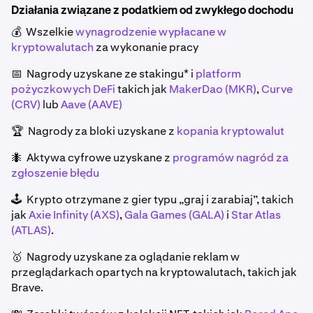
Działania związane z podatkiem od zwykłego dochodu
💰 Wszelkie
wynagrodzenie wypłacane w
kryptowalutach
za wykonanie pracy
📅 Nagrody uzyskane ze stakingu* i
platform
pożyczkowych DeFi
takich jak
MakerDao (MKR)
,
Curve
(CRV)
lub
Aave (AAVE)
🏆 Nagrody za bloki uzyskane z
kopania kryptowalut
🐜 Aktywa cyfrowe uzyskane z
programów nagród za
zgłoszenie błędu
🕹️ Krypto otrzymane z gier typu „graj i zarabiaj”, takich
jak
Axie Infinity (AXS)
,
Gala Games (GALA)
i
Star Atlas
(ATLAS)
.
🥇 Nagrody uzyskane za oglądanie reklam w
przeglądarkach opartych na kryptowalutach, takich jak
Brave.