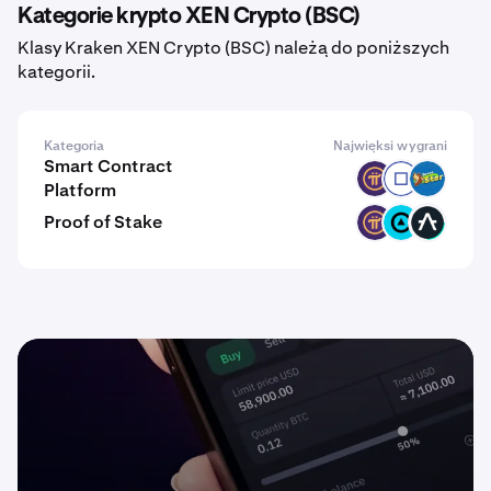
Kategorie krypto XEN Crypto (BSC)
Klasy Kraken XEN Crypto (BSC) należą do poniższych
kategorii.
Kategoria
Najwięksi wygrani
Smart Contract
PI
RYO
JOC
Platform
Proof of Stake
PI
ZBT
AZERO