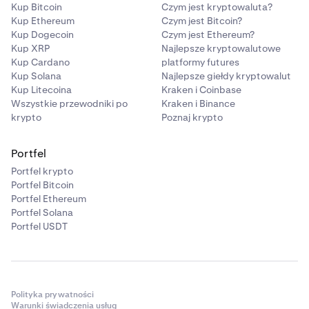
Kup Bitcoin
Czym jest kryptowaluta?
Kup Ethereum
Czym jest Bitcoin?
Kup Dogecoin
Czym jest Ethereum?
Kup XRP
Najlepsze kryptowalutowe
Kup Cardano
platformy futures
Kup Solana
Najlepsze giełdy kryptowalut
Kup Litecoina
Kraken i Coinbase
Wszystkie przewodniki po
Kraken i Binance
krypto
Poznaj krypto
Portfel
Portfel krypto
Portfel Bitcoin
Portfel Ethereum
Portfel Solana
Portfel USDT
Polityka prywatności
Warunki świadczenia usług