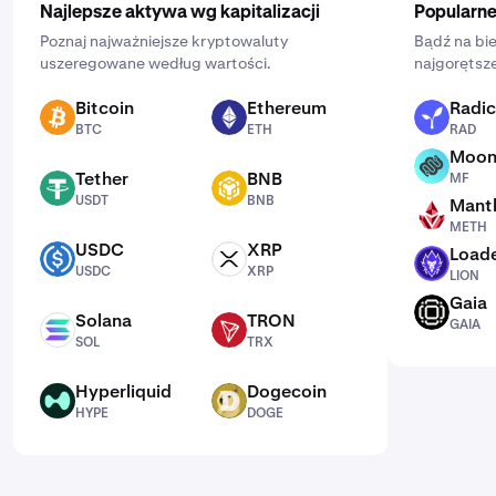
Najlepsze aktywa wg kapitalizacji
Popularne
Poznaj najważniejsze kryptowaluty
Bądź na bie
uszeregowane według wartości.
najgorętsze
Bitcoin
Ethereum
Radic
BTC
ETH
RAD
BTC
ETH
RAD
Moon
MF
Tether
BNB
MF
USDT
BNB
USDT
BNB
Mantl
METH
METH
USDC
XRP
Loade
USDC
XRP
LION
USDC
XRP
LION
Gaia
GAIA
Solana
TRON
GAIA
SOL
TRX
SOL
TRX
Hyperliquid
Dogecoin
HYPE
DOGE
HYPE
DOGE