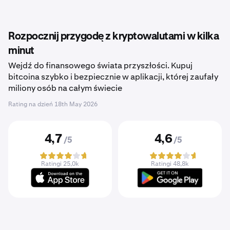
Rozpocznij przygodę z kryptowalutami w kilka
minut
Wejdź do finansowego świata przyszłości. Kupuj
bitcoina szybko i bezpiecznie w aplikacji, której zaufały
miliony osób na całym świecie
Rating na dzień
18th May 2026
4,7
4,6
/5
/5
Ratingi 25,0k
Ratingi 48,8k