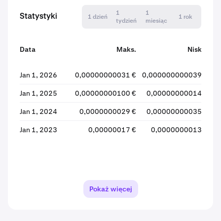
1
1
Statystyki
1 dzień
1 rok
tydzień
miesiąc
Data
Maks.
Niskie
Jan 1, 2026
0,00000000031 €
0,000000000039 €
0
Jan 1, 2025
0,00000000100 €
0,00000000014 €
0
Jan 1, 2024
0,0000000029 €
0,00000000035 €
Jan 1, 2023
0,00000017 €
0,0000000013 €
Pokaż więcej