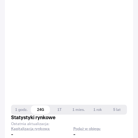
1 godz.
24G
1T
1 mies.
1 rok
5 lat
Statystyki rynkowe
Ostatnia aktualizacja:
Kapitalizacja rynkowa
Podaż w obiegu
-
-