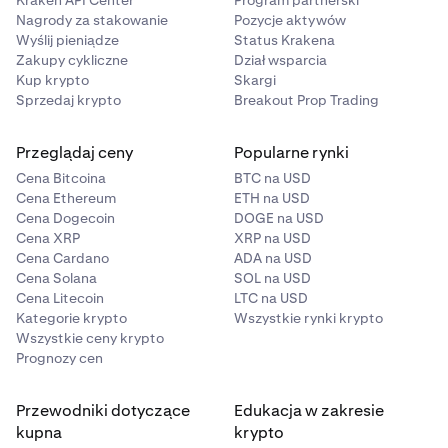
Kraken API Center
Program partnerski
Nagrody za stakowanie
Pozycje aktywów
Wyślij pieniądze
Status Krakena
Zakupy cykliczne
Dział wsparcia
Kup krypto
Skargi
Sprzedaj krypto
Breakout Prop Trading
Przeglądaj ceny
Popularne rynki
Cena Bitcoina
BTC na USD
Cena Ethereum
ETH na USD
Cena Dogecoin
DOGE na USD
Cena XRP
XRP na USD
Cena Cardano
ADA na USD
Cena Solana
SOL na USD
Cena Litecoin
LTC na USD
Kategorie krypto
Wszystkie rynki krypto
Wszystkie ceny krypto
Prognozy cen
Przewodniki dotyczące
Edukacja w zakresie
kupna
krypto