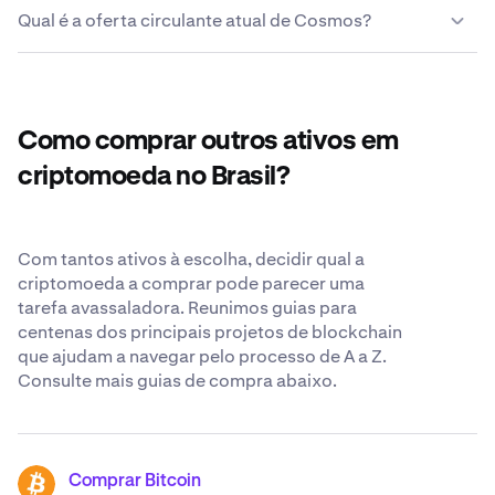
ferramenta Converter para negociar entre centenas de
Tomamos todas as medidas possíveis para manter as
endereço da carteira externa e a sua Cosmos estará na
Qual é a oferta circulante atual de Cosmos?
criptomoedas de forma rápida e fácil. Para obter uma
Cosmos que optar por deixar na Kraken seguras e
sua carteira alguns instantes depois.
lista completa de pares de negociação, visite o
acessíveis para si. Embora continuemos a acreditar que
centro
A oferta circulante atual de Cosmos é de 523.000.569
de apoio da Kraken
o local mais seguro para as suas criptomoedas é a sua
.
ATOM.
própria carteira de criptomoedas, esforçamo-nos
constantemente por ser o mais transparentes e seguros
Como comprar outros ativos em
possível quando nos confia os seus Cosmos. Saiba mais
sobre nossos
padrões de segurança reconhecidos
criptomoeda no Brasil?
mundialmente
.
Com tantos ativos à escolha, decidir qual a
criptomoeda a comprar pode parecer uma
tarefa avassaladora. Reunimos guias para
centenas dos principais projetos de blockchain
que ajudam a navegar pelo processo de A a Z.
Consulte mais guias de compra abaixo.
Comprar Bitcoin
BTC