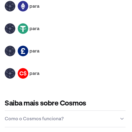
para
ATOM
ETH
para
ATOM
USDT
para
ATOM
GBP
para
ATOM
CAD
Saiba mais sobre Cosmos
Como o Cosmos funciona?
Ao contrário das moedas tradicionais, a Cosmos não é