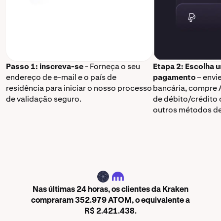
Passo 1: inscreva-se
- Forneça o seu
Etapa 2: Escolha 
endereço de e-mail e o país de
pagamento
– envi
residência para iniciar o nosso processo
bancária, compre 
de validação seguro.
de débito/crédito 
outros métodos d
ATOM
Nas últimas 24 horas, os clientes da Kraken
compraram 352.979 ATOM, o equivalente a
R$ 2.421.438.