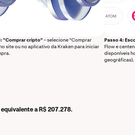
: "Comprar cripto"
– selecione “Comprar
Passo 4: Esco
no site ou no aplicativo da Kraken para iniciar
Flow e cente
pra.
disponíveis h
geográficas).
 equivalente a R$ 207.278.