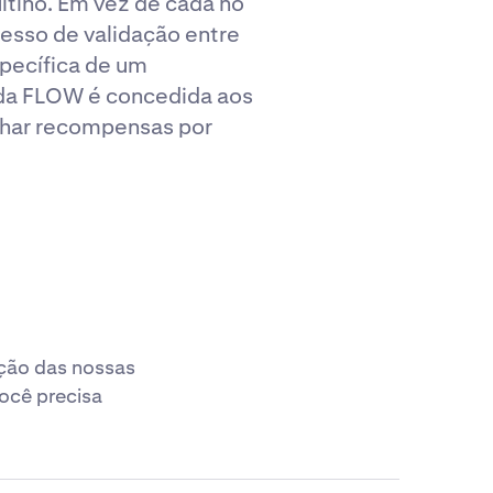
ltinó. Em vez de cada nó
cesso de validação entre
pecífica de um
eda FLOW é concedida aos
nhar recompensas por
ação das nossas
ocê precisa