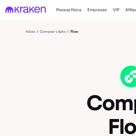
Pessoa física
Empresas
VIP
Afili
Início
Comprar cripto
Flow
FLOW
Com
Fl