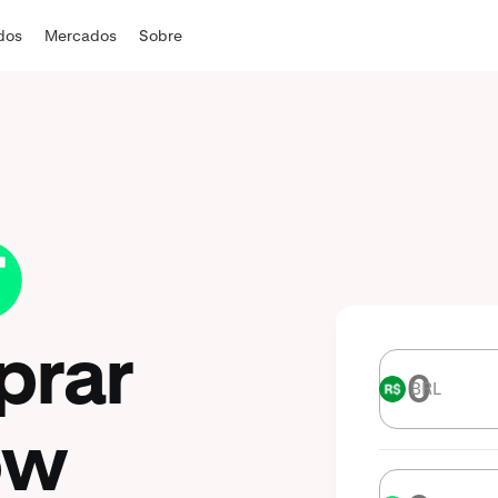
ados
Mercados
Sobre
prar
BRL
BRL
ow